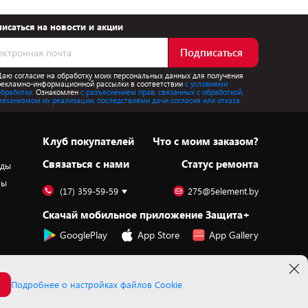
исаться на новости и акции
Подписаться
Даю согласие на обработку моих персональных данных для получения
рекламно-информационной рассылки в соответствии
с условиями
обработки.
Ознакомлен
с разъяснением прав, связанных с обработкой,
механизмом их реализации, последствиями дачи согласия или отказа.
Клуб покупателей
Что с моим заказом?
Cвязаться с нами
Статус ремонта
оды
ры
(17) 359-59-59
275@5element.by
Скачай мобильное приложение Защита+
GooglePlay
App Store
App Gallery
Подробнее о настройках файлов Cookie