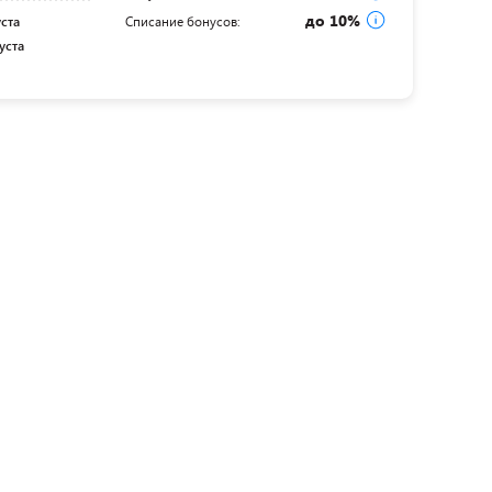
до 10%
уста
Списание бонусов:
уста