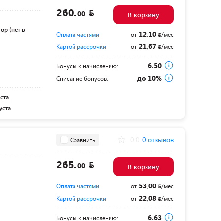
260.
00
В корзину
ор (нет в
12,10
Оплата частями
от
/мес
21,67
Картой рассрочки
от
/мес
6.50
Бонусы к начислению:
до 10%
Списание бонусов:
уста
уста
0.0
0 отзывов
Сравнить
265.
00
В корзину
53,00
Оплата частями
от
/мес
22,08
Картой рассрочки
от
/мес
6.63
Бонусы к начислению: