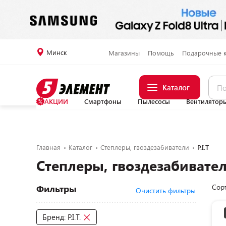
Минск
Магазины
Помощь
Подарочные 
Каталог
АКЦИИ
Смартфоны
Пылесосы
Вентилятор
Главная
Каталог
Степлеры, гвоздезабиватели
P.I.T
Степлеры, гвоздезабиватели
Сор
Фильтры
Очистить фильтры
Бренд: P.I.T.