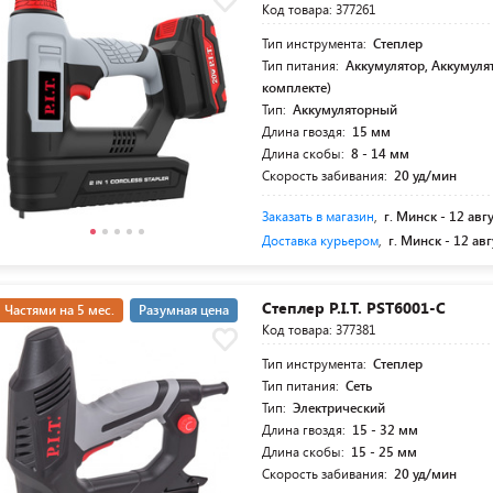
Код товара: 377261
Тип инструмента:
Степлер
Тип питания:
Аккумулятор, Аккумулят
комплекте)
Тип:
Аккумуляторный
Длина гвоздя:
15 мм
Длина скобы:
8 - 14 мм
Скорость забивания:
20 уд/мин
Заказать в магазин
,
г. Минск -
12 авг
Доставка курьером
,
г. Минск -
12 авг
Степлер P.I.T. PST6001-C
Частями на 5 мес.
Разумная цена
Код товара: 377381
Тип инструмента:
Степлер
Тип питания:
Сеть
Тип:
Электрический
Длина гвоздя:
15 - 32 мм
Длина скобы:
15 - 25 мм
Скорость забивания:
20 уд/мин