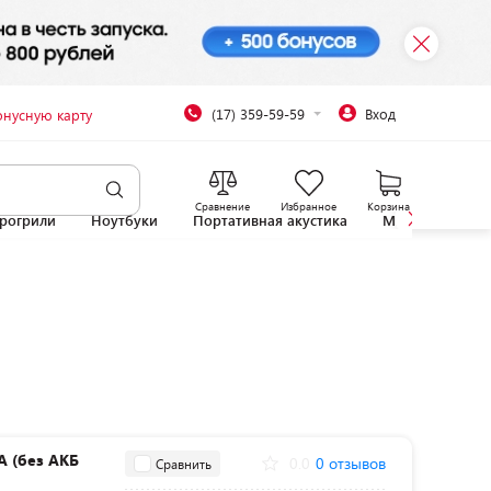
(17) 359-59-59
Вход
онусную карту
Сравнение
Избранное
Корзина
рогрили
Ноутбуки
Портативная акустика
Микроволновы
A (без АКБ
0.0
0 отзывов
Сравнить