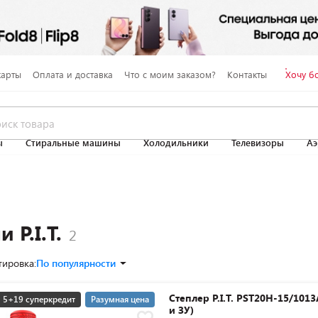
карты
Оплата и доставка
Что с моим заказом?
Контакты
Хочу б
ы
Стиральные машины
Холодильники
Телевизоры
Аэ
 P.I.T.
тировка:
По популярности
Степлер P.I.T. PST20H-15/1013
5+19 суперкредит
Разумная цена
и ЗУ)