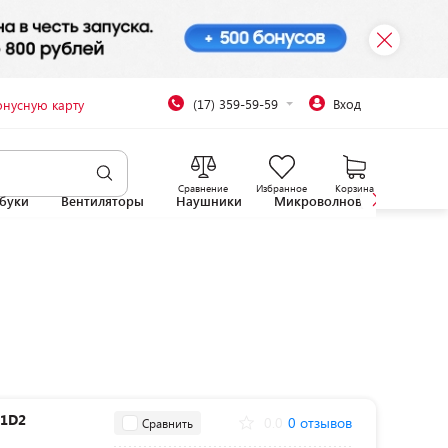
(17) 359-59-59
Вход
онусную карту
Сравнение
Избранное
Корзина
буки
Вентиляторы
Наушники
Микроволновые печи
-1D2
0.0
0 отзывов
Сравнить