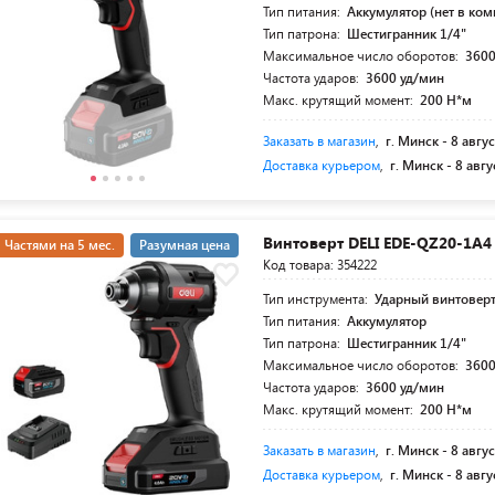
Тип питания:
Аккумулятор (нет в ком
Тип патрона:
Шестигранник 1/4"
Максимальное число оборотов:
3600
Частота ударов:
3600 уд/мин
Макс. крутящий момент:
200 Н*м
Заказать в магазин
,
г. Минск -
8 авгус
Доставка курьером
,
г. Минск -
8 авгу
Винтоверт DELI EDE-QZ20-1A4
Частями на 5 мес.
Разумная цена
Код товара: 354222
Тип инструмента:
Ударный винтовер
Тип питания:
Аккумулятор
Тип патрона:
Шестигранник 1/4"
Максимальное число оборотов:
3600
Частота ударов:
3600 уд/мин
Макс. крутящий момент:
200 Н*м
Заказать в магазин
,
г. Минск -
8 авгус
Доставка курьером
,
г. Минск -
8 авгу