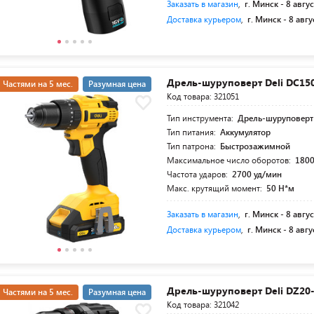
Заказать в магазин
,
г. Минск -
8 авгус
Доставка курьером
,
г. Минск -
8 авгу
Дрель-шуруповерт Deli DC15
Частями на 5 мес.
Разумная цена
Код товара: 321051
Тип инструмента:
Дрель-шуруповерт
Тип питания:
Аккумулятор
Тип патрона:
Быстрозажимной
Максимальное число оборотов:
1800
Частота ударов:
2700 уд/мин
Макс. крутящий момент:
50 Н*м
Заказать в магазин
,
г. Минск -
8 авгус
Доставка курьером
,
г. Минск -
8 авгу
Дрель-шуруповерт Deli DZ20
Частями на 5 мес.
Разумная цена
Код товара: 321042