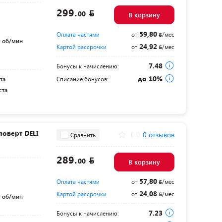
299.
00
В корзину
59,80
Оплата частями
от
/мес
 об/мин
24,92
Картой рассрочки
от
/мес
7.48
Бонусы к начислению:
до 10%
та
Списание бонусов:
ста
оверт DELI
0.0
0 отзывов
Сравнить
289.
00
В корзину
57,80
Оплата частями
от
/мес
24,08
Картой рассрочки
от
/мес
 об/мин
7.23
Бонусы к начислению: