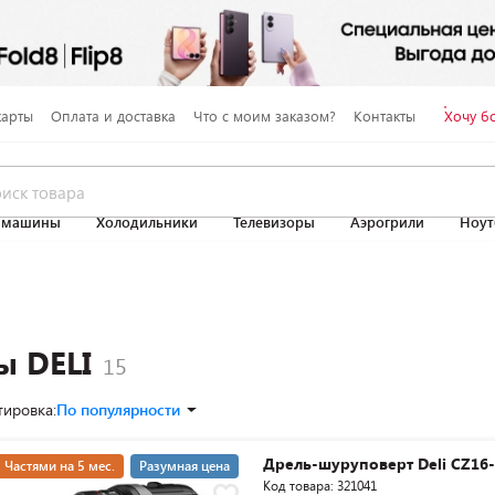
карты
Оплата и доставка
Что с моим заказом?
Контакты
Хочу б
 машины
Холодильники
Телевизоры
Аэрогрили
Ноут
ы DELI
тировка:
По популярности
Дрель-шуруповерт Deli CZ16
Частями на 5 мес.
Разумная цена
Код товара: 321041