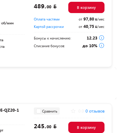
489.
00
В корзину
97,80
Оплата частями
от
/мес
 об/мин
40,75
Картой рассрочки
от
/мес
12.23
Бонусы к начислению:
та
до 10%
Списание бонусов:
ста
DE-QZ20-1
0.0
0 отзывов
Сравнить
245.
00
В корзину
рт