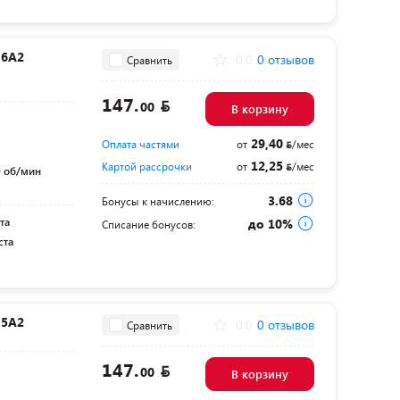
-6A2
0.0
0 отзывов
Сравнить
147.
00
В корзину
29,40
Оплата частями
от
/мес
12,25
Картой рассрочки
от
/мес
 об/мин
3.68
Бонусы к начислению:
та
до 10%
Списание бонусов:
ста
-5A2
0.0
0 отзывов
Сравнить
147.
00
В корзину