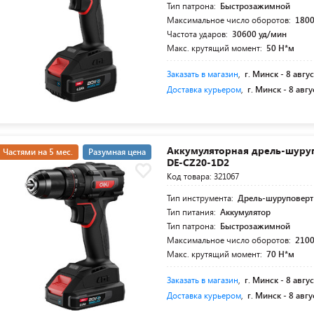
Тип патрона:
Быстрозажимной
Максимальное число оборотов:
1800
Частота ударов:
30600 уд/мин
Макс. крутящий момент:
50 Н*м
Заказать в магазин
,
г. Минск -
8 авгус
Доставка курьером
,
г. Минск -
8 авгу
Аккумуляторная дрель-шуруп
Частями на 5 мес.
Разумная цена
DE-CZ20-1D2
Код товара: 321067
Тип инструмента:
Дрель-шуруповерт
Тип питания:
Аккумулятор
Тип патрона:
Быстрозажимной
Максимальное число оборотов:
2100
Макс. крутящий момент:
70 Н*м
Заказать в магазин
,
г. Минск -
8 авгус
Доставка курьером
,
г. Минск -
8 авгу