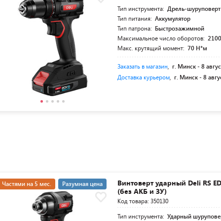
Тип инструмента:
Дрель-шуруповерт
Тип питания:
Аккумулятор
Тип патрона:
Быстрозажимной
Максимальное число оборотов:
2100
Макс. крутящий момент:
70 Н*м
Заказать в магазин
,
г. Минск -
8 авгус
Доставка курьером
,
г. Минск -
8 авгу
Винтоверт ударный Deli RS E
Частями на 5 мес.
Разумная цена
(без АКБ и ЗУ)
Код товара: 350130
Тип инструмента:
Ударный шурупове