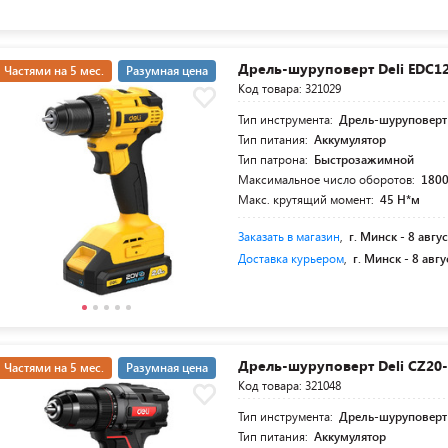
Дрель-шуруповерт Deli EDC12
Частями на 5 мес.
Разумная цена
Код товара: 321029
Тип инструмента:
Дрель-шуруповерт
Тип питания:
Аккумулятор
Тип патрона:
Быстрозажимной
Максимальное число оборотов:
1800
Макс. крутящий момент:
45 Н*м
Заказать в магазин
,
г. Минск -
8 авгус
Доставка курьером
,
г. Минск -
8 авгу
Дрель-шуруповерт Deli CZ20
Частями на 5 мес.
Разумная цена
Код товара: 321048
Тип инструмента:
Дрель-шуруповерт
Тип питания:
Аккумулятор