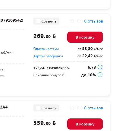
0 (9169542)
0.0
0 отзывов
Сравнить
269.
00
В корзину
53,80
Оплата частями
от
/мес
 об/мин
22,42
Картой рассрочки
от
/мес
6.73
Бонусы к начислению:
та
до 10%
Списание бонусов:
ста
-2A4
0.0
0 отзывов
Сравнить
359.
00
В корзину