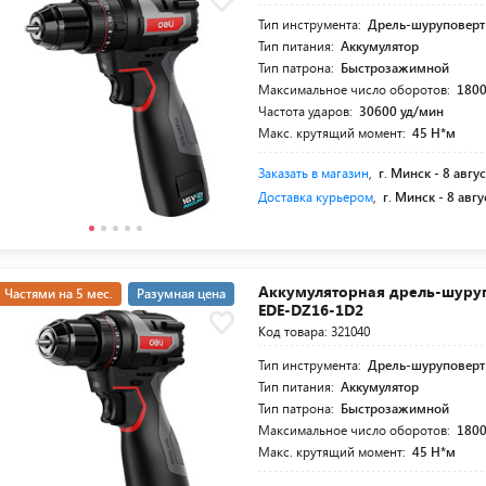
Тип инструмента:
Дрель-шуруповерт
Тип питания:
Аккумулятор
Тип патрона:
Быстрозажимной
Максимальное число оборотов:
1800
Частота ударов:
30600 уд/мин
Макс. крутящий момент:
45 Н*м
Заказать в магазин
,
г. Минск -
8 авгус
Доставка курьером
,
г. Минск -
8 авгу
Аккумуляторная дрель-шуруп
Частями на 5 мес.
Разумная цена
EDE-DZ16-1D2
Код товара: 321040
Тип инструмента:
Дрель-шуруповерт
Тип питания:
Аккумулятор
Тип патрона:
Быстрозажимной
Максимальное число оборотов:
1800
Макс. крутящий момент:
45 Н*м