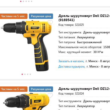
Дрель-шуруповерт Deli DZ12
Частями на 5 мес.
Разумная цена
(9169541)
Код товара: 321025
Тип инструмента:
Дрель-шуруповерт
Тип питания:
Аккумулятор
Тип патрона:
Быстрозажимной
Максимальное число оборотов:
1500
Макс. крутящий момент:
30 Н*м
Заказать в магазин
,
г. Минск -
8 авгус
Доставка курьером
,
г. Минск -
8 авгу
Дрель-шуруповерт Deli DZ12
Частями на 5 мес.
Разумная цена
Код товара: 321024
Тип инструмента:
Дрель-шуруповерт
Тип питания:
Аккумулятор