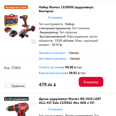
Набор Wortex 1329850 (шуруповерт,
Частями на 5 мес.
болгарка)
Разумная цена
0.0
0 отзывов
Тип инструмента:
Набор
электроинструментов
Тип питания:
Аккумулятор
Тип патрона:
Быстрозажимной
Максимальное число
оборотов:
1550 об/мин
Макс. крутящий
момент:
50 Н*м
Заказать в магазин
- Завтра
Доставка курьером
- Завтра
Оплата частями
от
95,80
/мес
Код: 372816
Картой рассрочки
от
39,92
/мес
В корзину
479.
00
Сравнить
Дрель-шуруповерт Wortex BD 2025 LiSET
5+19 суперкредит
ALL1 XLT Solo 1325842 (без АКБ и ЗУ)
Разумная цена
0.0
0 отзывов
Тип инструмента:
Дрель-шуруповерт
Тип