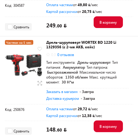
Оплата частями
от
49,80
/мес
Код: 304587
Картой рассрочки
от
20,75
/мес
В корзину
249.
00
Сравнить
Дрель-шуруповерт WORTEX BD 1220 Li
Частями на 5 мес.
1329356 (с 2-мя АКБ, кейс)
Разумная цена
0.0
0 отзывов
Тип инструмента:
Дрель-шуруповерт
Тип
питания:
Аккумулятор
Тип патрона:
Быстрозажимной
Максимальное число
оборотов:
1350 об/мин
Макс. крутящий
момент:
30 Н*м
Заказать в магазин
- Завтра
Доставка курьером
- Завтра
Оплата частями
от
29,72
/мес
Код: 250676
Картой рассрочки
от
12,38
/мес
В корзину
148.
60
Сравнить