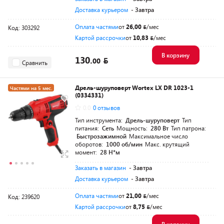
Доставка курьером
- Завтра
Оплата частями
от
26,00
/мес
Код: 303292
Картой рассрочки
от
10,83
/мес
В корзину
130.
00
Сравнить
Дрель-шуруповерт Wortex LX DR 1023-1
Частями на 5 мес.
(0334331)
Разумная цена
0.0
0 отзывов
Тип инструмента:
Дрель-шуруповерт
Тип
питания:
Сеть
Мощность:
280 Вт
Тип патрона:
Быстрозажимной
Максимальное число
оборотов:
1000 об/мин
Макс. крутящий
момент:
28 Н*м
Заказать в магазин
- Завтра
Доставка курьером
- Завтра
Оплата частями
от
21,00
/мес
Код: 239620
Картой рассрочки
от
8,75
/мес