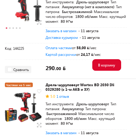
Тип инструмента:
Дрель-шуруповерт
Тип
питания:
Аккумулятор (нет в комплекте)
Тип
патрона:
Быстрозажимной
Максимальное
число оборотов:
1800 об/мин
Макс. крутящий
момент:
80 Н*м
Заказать в магазин
- 11 августа
Доставка курьером
- 11 августа
Оплата частями
от
58,00
/мес
Код: 144225
Картой рассрочки
от
24,17
/мес
В корзину
290.
00
Сравнить
Дрель-шуруповерт Wortex BD 2030 Dli
Частями на 5 мес.
0329280 (с 1-м АКБ и ЗУ)
Разумная цена
5.0
1 отзыв
Тип инструмента:
Дрель-шуруповерт
Тип
питания:
Аккумулятор
Тип патрона:
Быстрозажимной
Максимальное число
оборотов:
1800 об/мин
Макс. крутящий
момент:
80 Н*м
Заказать в магазин
- 11 августа