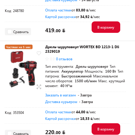
Оплата частями
от
83,80
/мес
Код: 248780
Картой рассрочки
от
34,92
/мес
В корзину
419.
00
Сравнить
Дрель-шуруповерт WORTEX BD 1213-1 Dli
Частями на 5 мес.
2329019
0.0
0 отзывов
Тип инструмента:
Дрель-шуруповерт
Тип
питания:
Аккумулятор
Мощность:
160 Вт
Тип
патрона:
Быстрозажимной
Максимальное
число оборотов:
1500 об/мин
Макс. крутящий
момент:
40 Н*м
Заказать в магазин
- Завтра
Доставка курьером
- Завтра
Оплата частями
от
44,00
/мес
Код: 353504
Картой рассрочки
от
18,33
/мес
В корзину
220.
00
Сравнить