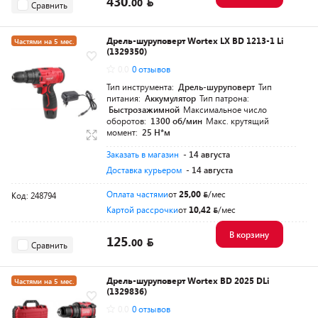
430.
00
Сравнить
Дрель-шуруповерт Wortex LX BD 1213-1 Li
Частями на 5 мес.
(1329350)
Разумная цена
0.0
0 отзывов
Тип инструмента:
Дрель-шуруповерт
Тип
питания:
Аккумулятор
Тип патрона:
Быстрозажимной
Максимальное число
оборотов:
1300 об/мин
Макс. крутящий
момент:
25 Н*м
Заказать в магазин
- 14 августа
Доставка курьером
- 14 августа
Оплата частями
от
25,00
/мес
Код: 248794
Картой рассрочки
от
10,42
/мес
В корзину
125.
00
Сравнить
Дрель-шуруповерт Wortex BD 2025 DLi
Частями на 5 мес.
(1329836)
Разумная цена
0.0
0 отзывов