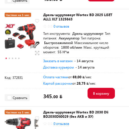
Сравнить
Дрель-шуруповерт Wortex BD 2025 LiSET
Частями на 5 мес.
ALL1 XLT 1325843
Разумная цена
0.0
0 отзывов
Тип инструмента:
Дрель-шуруповерт
Тип
питания:
Аккумулятор
Тип патрона:
Быстрозажимной
Максимальное число
оборотов:
1800 об/мин
Макс. крутящий
момент:
55 Н*м
Заказать в магазин
- 14 августа
Доставка курьером
- 14 августа
Оплата частями
от
69,00
/мес
Код: 372831
Картой рассрочки
от
28,75
/мес
В корзину
345.
00
Сравнить
Дрель-шуруповерт Wortex BD 2030 Dli
Частями на 5 мес.
BD2030Dli0029 (без АКБ и ЗУ)
Разумная цена
0.0
0 отзывов