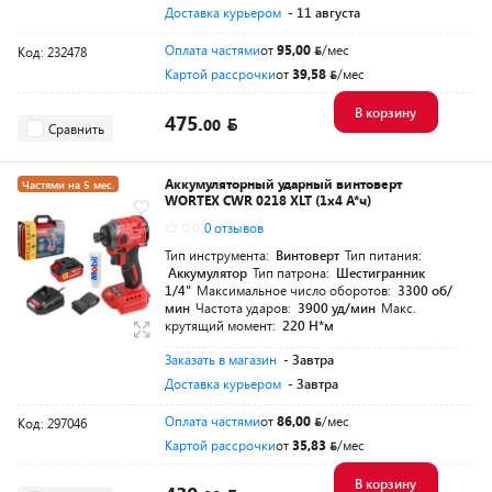
Доставка курьером
- 11 августа
Оплата частями
от
95,00
/мес
Код: 232478
Картой рассрочки
от
39,58
/мес
В корзину
475.
00
Сравнить
Аккумуляторный ударный винтоверт
Частями на 5 мес.
WORTEX CWR 0218 XLT (1x4 А*ч)
Разумная цена
0.0
0 отзывов
Тип инструмента:
Винтоверт
Тип питания:
Аккумулятор
Тип патрона:
Шестигранник
1/4"
Максимальное число оборотов:
3300 об/
мин
Частота ударов:
3900 уд/мин
Макс.
крутящий момент:
220 Н*м
Заказать в магазин
- Завтра
Доставка курьером
- Завтра
Оплата частями
от
86,00
/мес
Код: 297046
Картой рассрочки
от
35,83
/мес
В корзину