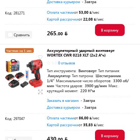
Доставка курьером
- Завтра
Оплата частями
от
53,00
/мес
Код: 281271
Картой рассрочки
от
22,08
/мес
В корзину
265.
00
Сравнить
Аккумуляторный ударный винтоверт
Частями на 5 мес.
WORTEX CWR 0218 XLT (2x2 А*ч)
Разумная цена
0.0
0 отзывов
Тип инструмента:
Винтоверт
Тип питания:
Аккумулятор
Тип патрона:
Шестигранник
1/4"
Максимальное число оборотов:
3300 об/
мин
Частота ударов:
3900 уд/мин
Макс.
крутящий момент:
220 Н*м
Заказать в магазин
- Завтра
Доставка курьером
- Завтра
Оплата частями
от
86,00
/мес
Код: 297047
Картой рассрочки
от
35,83
/мес
В корзину
430.
00