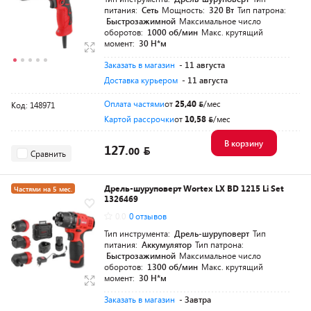
питания:
Сеть
Мощность:
320 Вт
Тип патрона:
Быстрозажимной
Максимальное число
оборотов:
1000 об/мин
Макс. крутящий
момент:
30 Н*м
Заказать в магазин
- 11 августа
Доставка курьером
- 11 августа
Оплата частями
от
25,40
/мес
Код: 148971
Картой рассрочки
от
10,58
/мес
В корзину
127.
00
Сравнить
Дрель-шуруповерт Wortex LX BD 1215 Li Set
Частями на 5 мес.
1326469
Разумная цена
0.0
0 отзывов
Тип инструмента:
Дрель-шуруповерт
Тип
питания:
Аккумулятор
Тип патрона:
Быстрозажимной
Максимальное число
оборотов:
1300 об/мин
Макс. крутящий
момент:
30 Н*м
Заказать в магазин
- Завтра