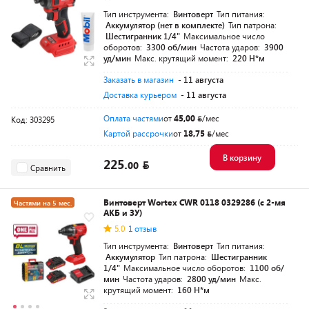
Тип инструмента:
Винтоверт
Тип питания:
Аккумулятор (нет в комплекте)
Тип патрона:
Шестигранник 1/4"
Максимальное число
оборотов:
3300 об/мин
Частота ударов:
3900
уд/мин
Макс. крутящий момент:
220 Н*м
Заказать в магазин
- 11 августа
Доставка курьером
- 11 августа
Оплата частями
от
45,00
/мес
Код: 303295
Картой рассрочки
от
18,75
/мес
В корзину
225.
00
Сравнить
Винтоверт Wortex CWR 0118 0329286 (с 2-мя
Частями на 5 мес.
АКБ и ЗУ)
Разумная цена
5.0
1 отзыв
Тип инструмента:
Винтоверт
Тип питания:
Аккумулятор
Тип патрона:
Шестигранник
1/4"
Максимальное число оборотов:
1100 об/
мин
Частота ударов:
2800 уд/мин
Макс.
крутящий момент:
160 Н*м