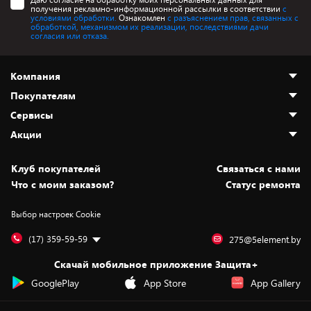
получения рекламно-информационной рассылки в соответствии
с
условиями обработки.
Ознакомлен
с разъяснением прав, связанных с
обработкой, механизмом их реализации, последствиями дачи
согласия или отказа.
Компания
Покупателям
О нас
Сервисы
Адреса магазинов
Как сделать заказ
Акции
Новости
Оплата и доставка
Программа «Защита+»
Статьи и обзоры
Безналичный расчёт
Установка техники
Скидки и промокоды
Клуб покупателей
Cвязаться с нами
Вакансии
Обмен и возврат товара
Для игровых консолей
Белорусские товары
Что с моим заказом?
Статус ремонта
Контакты
Юридическая информация
Подписки на видеосервисы
Подарки
Выбор настроек Cookie
Дай пять добру!
Обработка персональных данных
Для мобильных устройств
Бонусы
Подарочные карты
Для компьютеров
Оплата частями
(17) 359-59-59
275@5element.by
Утилизация старой техники
Предзаказы
Скачай мобильное приложение Защита+
Сервисные центры
Новинки
GooglePlay
App Store
App Gallery
Уценка