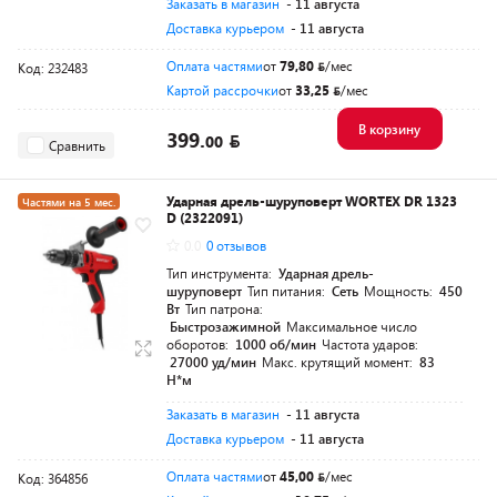
Заказать в магазин
- 11 августа
Доставка курьером
- 11 августа
Оплата частями
от
79,80
/мес
Код: 232483
Картой рассрочки
от
33,25
/мес
В корзину
399.
00
Сравнить
Ударная дрель-шуруповерт WORTEX DR 1323
Частями на 5 мес.
D (2322091)
Разумная цена
0.0
0 отзывов
Тип инструмента:
Ударная дрель-
шуруповерт
Тип питания:
Сеть
Мощность:
450
Вт
Тип патрона:
Быстрозажимной
Максимальное число
оборотов:
1000 об/мин
Частота ударов:
27000 уд/мин
Макс. крутящий момент:
83
Н*м
Заказать в магазин
- 11 августа
Доставка курьером
- 11 августа
Оплата частями
от
45,00
/мес
Код: 364856