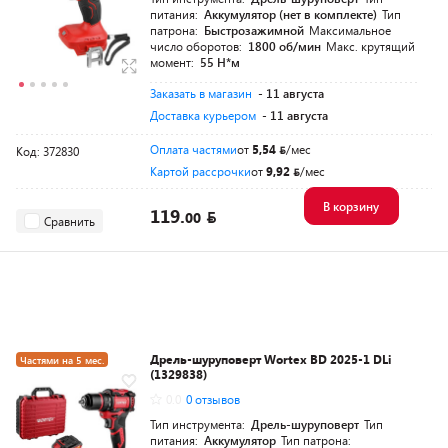
питания:
Аккумулятор (нет в комплекте)
Тип
патрона:
Быстрозажимной
Максимальное
число оборотов:
1800 об/мин
Макс. крутящий
момент:
55 Н*м
Заказать в магазин
- 11 августа
Доставка курьером
- 11 августа
Оплата частями
от
5,54
/мес
Код: 372830
Картой рассрочки
от
9,92
/мес
В корзину
119.
00
Сравнить
Дрель-шуруповерт Wortex BD 2025-1 DLi
Частями на 5 мес.
(1329838)
Разумная цена
0.0
0 отзывов
Тип инструмента:
Дрель-шуруповерт
Тип
питания:
Аккумулятор
Тип патрона: