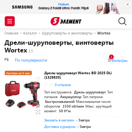
Главная
Каталог
Шуруповерты и винтоверты
Wortex
Дрели-шуруповерты, винтоверты
Wortex
1
По популярности
Фильтры
Дрель-шуруповерт Wortex BD 2025 DLi
Частями на 5 мес.
(1329835)
Разумная цена
0.0
0 отзывов
Тип инструмента:
Дрель-шуруповерт
Тип
питания:
Аккумулятор
Тип патрона:
Быстрозажимной
Максимальное число
оборотов:
1550 об/мин
Макс. крутящий
момент:
50 Н*м
Заказать в магазин
- Завтра
Доставка курьером
- Завтра