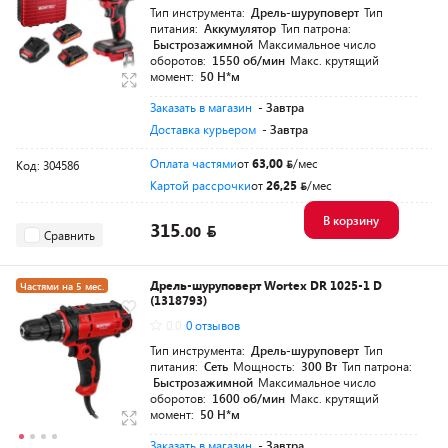
Тип инструмента:
Дрель-шуруповерт
Тип
питания:
Аккумулятор
Тип патрона:
Быстрозажимной
Максимальное число
оборотов:
1550 об/мин
Макс. крутящий
момент:
50 Н*м
Заказать в магазин
- Завтра
Доставка курьером
- Завтра
Оплата частями
от
63,00
/мес
Код: 304586
Картой рассрочки
от
26,25
/мес
В корзину
315.
00
Сравнить
Дрель-шуруповерт Wortex DR 1025-1 D
Частями на 5 мес.
(1318793)
Разумная цена
0.0
0 отзывов
Тип инструмента:
Дрель-шуруповерт
Тип
питания:
Сеть
Мощность:
300 Вт
Тип патрона:
Быстрозажимной
Максимальное число
оборотов:
1600 об/мин
Макс. крутящий
момент:
50 Н*м
Заказать в магазин
- Завтра