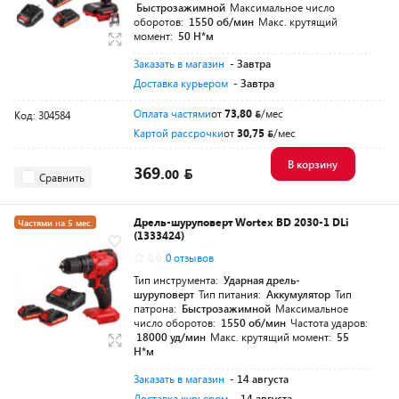
Быстрозажимной
Максимальное число
оборотов:
1550 об/мин
Макс. крутящий
момент:
50 Н*м
Заказать в магазин
- Завтра
Доставка курьером
- Завтра
Оплата частями
от
73,80
/мес
Код: 304584
Картой рассрочки
от
30,75
/мес
В корзину
369.
00
Сравнить
Дрель-шуруповерт Wortex BD 2030-1 DLi
Частями на 5 мес.
(1333424)
Разумная цена
0.0
0 отзывов
Тип инструмента:
Ударная дрель-
шуруповерт
Тип питания:
Аккумулятор
Тип
патрона:
Быстрозажимной
Максимальное
число оборотов:
1550 об/мин
Частота ударов:
18000 уд/мин
Макс. крутящий момент:
55
Н*м
Заказать в магазин
- 14 августа
Доставка курьером
- 14 августа