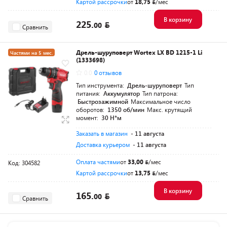
Картой рассрочки
от
18,75
/мес
В корзину
225.
00
Сравнить
Дрель-шуруповерт Wortex LX BD 1215-1 Li
Частями на 5 мес.
(1333698)
Разумная цена
0.0
0 отзывов
Тип инструмента:
Дрель-шуруповерт
Тип
питания:
Аккумулятор
Тип патрона:
Быстрозажимной
Максимальное число
оборотов:
1350 об/мин
Макс. крутящий
момент:
30 Н*м
Заказать в магазин
- 11 августа
Доставка курьером
- 11 августа
Оплата частями
от
33,00
/мес
Код: 304582
Картой рассрочки
от
13,75
/мес
В корзину
165.
00
Сравнить