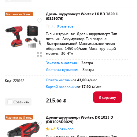
Дрель-шуруповерт Wortex LX BD 1820 Li
Частями на 5 мес.
(0329076)
Разумная цена
0.0
0 отзывов
Тип инструмента:
Дрель-шуруповерт
Тип
питания:
Аккумулятор
Тип патрона:
Быстрозажимной
Максимальное число
оборотов:
1450 об/мин
Макс. крутящий
момент:
30 Н*м
Заказать в магазин
- Завтра
Доставка курьером
- Завтра
Оплата частями
от
43,00
/мес
Код: 226162
Картой рассрочки
от
17,92
/мес
В корзину
215.
00
Сравнить
Дрель-шуруповерт Wortex DR 1023 D
Частями на 5 мес.
(DR1023D0029)
Разумная цена
4.6
5 отзывов
Тип инструмента:
Дрель-шуруповерт
Тип