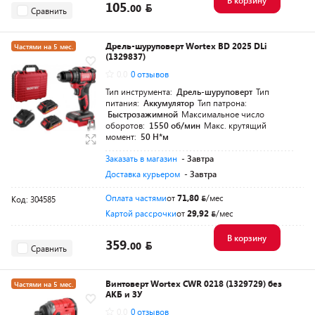
В корзину
105.
00
Сравнить
Дрель-шуруповерт Wortex BD 2025 DLi
Частями на 5 мес.
(1329837)
Разумная цена
0.0
0 отзывов
Тип инструмента:
Дрель-шуруповерт
Тип
питания:
Аккумулятор
Тип патрона:
Быстрозажимной
Максимальное число
оборотов:
1550 об/мин
Макс. крутящий
момент:
50 Н*м
Заказать в магазин
- Завтра
Доставка курьером
- Завтра
Оплата частями
от
71,80
/мес
Код: 304585
Картой рассрочки
от
29,92
/мес
В корзину
359.
00
Сравнить
Винтоверт Wortex CWR 0218 (1329729) без
Частями на 5 мес.
АКБ и ЗУ
Разумная цена
0.0
0 отзывов