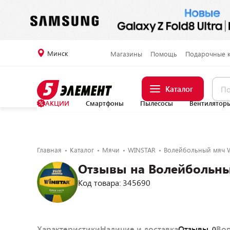
Минск
Магазины
Помощь
Подарочные 
Каталог
АКЦИИ
Смартфоны
Пылесосы
Вентилятор
Главная
Каталог
Мячи
WINSTAR
Волейбольный мяч W
Отзывы на Волейбольны
Код товара: 345690
Характеристики
Наличие и доставка
Отзывы
Во
0