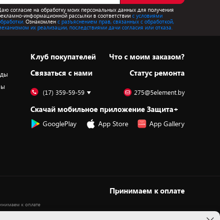
Даю согласие на обработку моих персональных данных для получения
рекламно-информационной рассылки в соответствии
с условиями
обработки.
Ознакомлен
с разъяснением прав, связанных с обработкой,
механизмом их реализации, последствиями дачи согласия или отказа.
Клуб покупателей
Что с моим заказом?
Cвязаться с нами
Статус ремонта
оды
ры
(17) 359-59-59
275@5element.by
Скачай мобильное приложение Защита+
GooglePlay
App Store
App Gallery
Принимаем к оплате