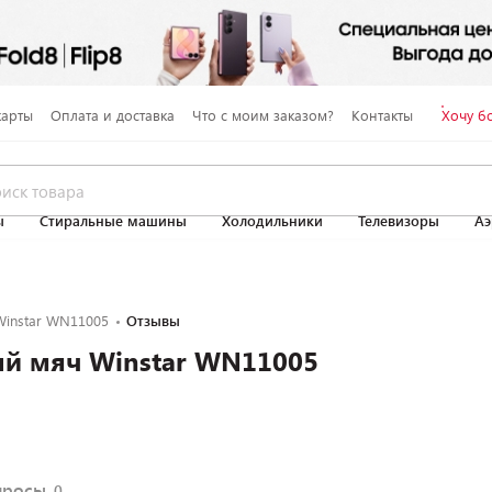
карты
Оплата и доставка
Что с моим заказом?
Контакты
Хочу б
ы
Стиральные машины
Холодильники
Телевизоры
Аэ
instar WN11005
Отзывы
й мяч Winstar WN11005
просы
0