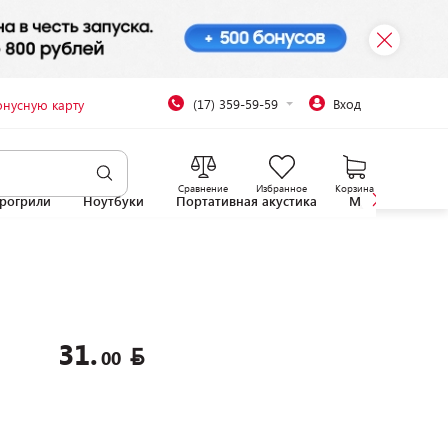
(17) 359-59-59
Вход
онусную карту
Сравнение
Избранное
Корзина
рогрили
Ноутбуки
Портативная акустика
Микроволновы
31.
00