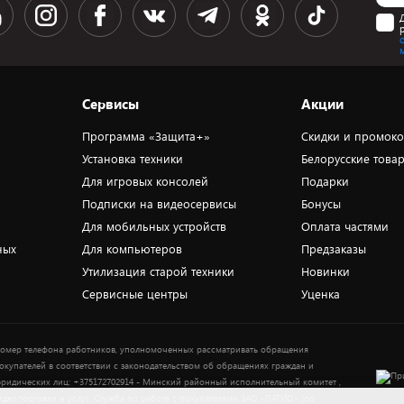
Сервисы
Акции
Программа «Защита+»
Скидки и промок
Установка техники
Белорусские това
Для игровых консолей
Подарки
Подписки на видеосервисы
Бонусы
Для мобильных устройств
Оплата частями
ных
Для компьютеров
Предзаказы
Утилизация старой техники
Новинки
Сервисные центры
Уценка
омер телефона работников, уполномоченных рассматривать обращения
окупателей в соответствии с законодательством об обращениях граждан и
ридических лиц: +375172702914 - Минский районный исполнительный комитет ,
тдел торговли и услуг. Служба по работе с покупателями ЗАО «ПАТИО» (по