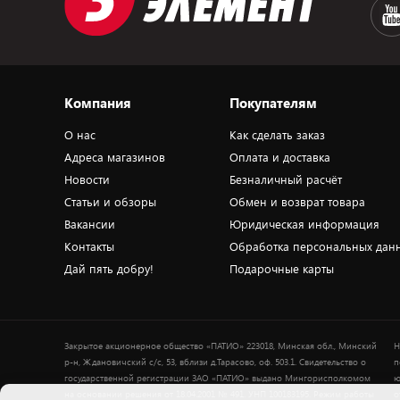
Компания
Покупателям
О нас
Как сделать заказ
Адреса магазинов
Оплата и доставка
Новости
Безналичный расчёт
Статьи и обзоры
Обмен и возврат товара
Вакансии
Юридическая информация
Контакты
Обработка персональных дан
Дай пять добру!
Подарочные карты
Закрытое акционерное общество «ПАТИО» 223018, Минская обл., Минский
Н
р-н, Ждановичский с/с, 53, вблизи д.Тарасово, оф. 503.1. Свидетельство о
п
государственной регистрации ЗАО «ПАТИО» выдано Мингорисполкомом
ю
на основании решения от 18.04.2001 № 491. УНП 100183195. Режим работы
о