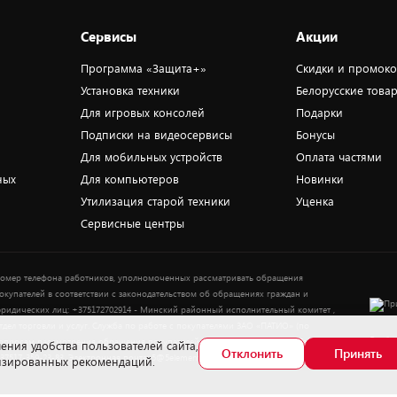
Сервисы
Акции
Программа «Защита+»
Скидки и промок
Установка техники
Белорусские това
Для игровых консолей
Подарки
Подписки на видеосервисы
Бонусы
Для мобильных устройств
Оплата частями
ных
Для компьютеров
Новинки
Утилизация старой техники
Уценка
Сервисные центры
омер телефона работников, уполномоченных рассматривать обращения
окупателей в соответствии с законодательством об обращениях граждан и
ридических лиц: +375172702914 - Минский районный исполнительный комитет ,
тдел торговли и услуг. Служба по работе с покупателями ЗАО «ПАТИО» (по
Выбор
опросам рассмотрения обращения покупателей о нарушении их прав): Тел.:
ения удобства пользователей сайта,
Отклонить
Принять
37517-359-23-83. Электронная почта: 5@5element.by
лизированных рекомендаций.