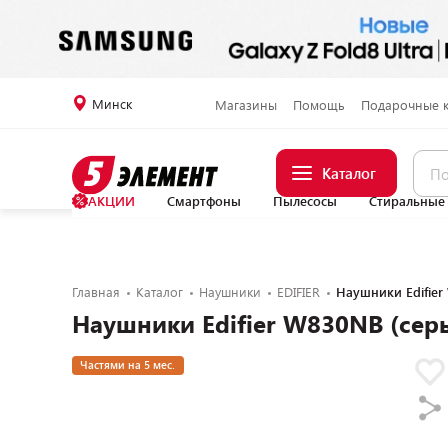
Минск
Магазины
Помощь
Подарочные 
Каталог
АКЦИИ
Смартфоны
Пылесосы
Стиральные
Главная
Каталог
Наушники
EDIFIER
Наушники Edifier
Наушники Edifier W830NB (сер
Частями на 5 мес.