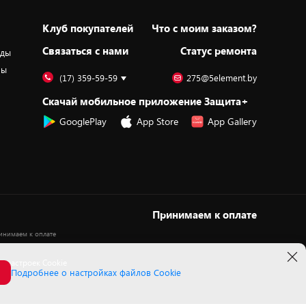
Клуб покупателей
Что с моим заказом?
Cвязаться с нами
Статус ремонта
оды
ры
(17) 359-59-59
275@5element.by
Скачай мобильное приложение Защита+
GooglePlay
App Store
App Gallery
Принимаем к оплате
 настроек Cookie
Подробнее о настройках файлов Cookie