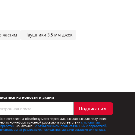
о частям
Наушники 3.5 мм джек
исаться на новости и акции
Подписаться
Даю согласие на обработку моих персональных данных для получения
рекламно-информационной рассылки в соответствии
с условиями
обработки.
Ознакомлен
с разъяснением прав, связанных с обработкой,
механизмом их реализации, последствиями дачи согласия или отказа.