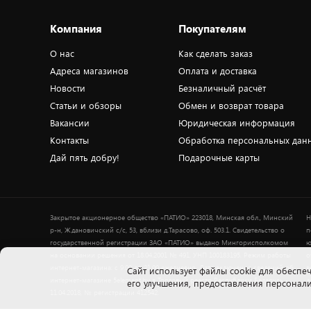
Компания
Покупателям
О нас
Как сделать заказ
Адреса магазинов
Оплата и доставка
Новости
Безналичный расчёт
Статьи и обзоры
Обмен и возврат товара
Вакансии
Юридическая информация
Контакты
Обработка персональных дан
Дай пять добру!
Подарочные карты
Закрытое акционерное общество «ПАТИО» 223018, Минская обл., Минский
Н
р-н, Ждановичский с/с, 53, вблизи д.Тарасово, оф. 503.1. Свидетельство о
п
государственной регистрации ЗАО «ПАТИО» выдано Мингорисполкомом
ю
на основании решения от 18.04.2001 № 491. УНП 100183195. Режим работы
о
интернет-магазина: с 9.00 до 21.00 ежедневно. Дата включения сведений об
в
Cайт использует файлы cookie для обеспеч
интернет-магазине 5element.by в Торговый реестр Республики Беларусь -
+
его улучшения, предоставления персона
11.04.2018, № регистрации 412542.