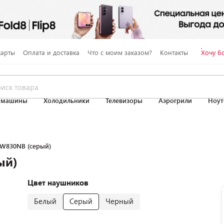
карты
Оплата и доставка
Что с моим заказом?
Контакты
Хочу б
 машины
Холодильники
Телевизоры
Аэрогрили
Ноут
 W830NB (серый)
ый)
Цвет наушников
Белый
Серый
Черный