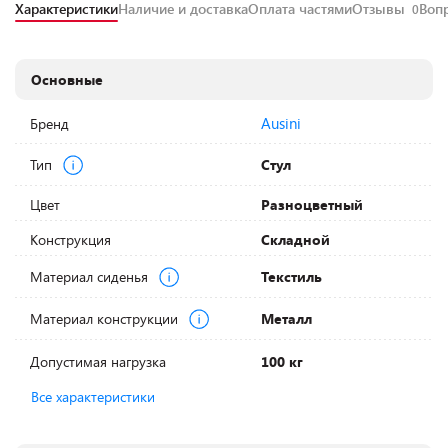
Характеристики
Наличие и доставка
Оплата частями
Отзывы
Воп
0
Основные
Ausini
Бренд
Тип
Стул
Цвет
Разноцветный
Конструкция
Складной
Материал сиденья
Текстиль
Материал конструкции
Металл
Допустимая нагрузка
100 кг
Все характеристики