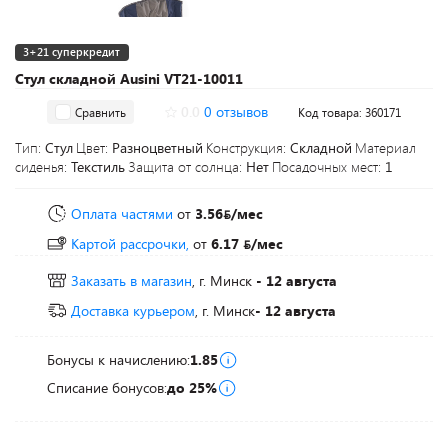
3+21 суперкредит
Стул складной Ausini VT21-10011
0.0
0 отзывов
Сравнить
Код товара: 360171
Тип:
Стул
Цвет:
Разноцветный
Конструкция:
Складной
Материал
сиденья:
Текстиль
Защита от солнца:
Нет
Посадочных мест:
1
Оплата частями
от
3.56
/мес
Картой рассрочки,
от
6.17
/мес
Заказать в магазин
, г. Минск
- 12 августа
Доставка курьером
, г. Минск
- 12 августа
Бонусы к начислению:
1.85
Списание бонусов:
до 25%