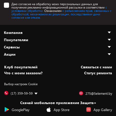
Даю согласие на обработку моих персональных данных для
получения рекламно-информационной рассылки в соответствии
с
условиями обработки.
Ознакомлен
с разъяснением прав, связанных с
обработкой, механизмом их реализации, последствиями дачи
согласия или отказа.
Компания
Покупателям
О нас
Сервисы
Адреса магазинов
Как сделать заказ
Акции
Новости
Оплата и доставка
Программа «Защита+»
Статьи и обзоры
Безналичный расчёт
Установка техники
Скидки и промокоды
Клуб покупателей
Cвязаться с нами
Вакансии
Обмен и возврат товара
Для игровых консолей
Белорусские товары
Что с моим заказом?
Статус ремонта
Контакты
Юридическая информация
Подписки на видеосервисы
Подарки
Выбор настроек Cookie
Дай пять добру!
Обработка персональных данных
Для мобильных устройств
Бонусы
Подарочные карты
Для компьютеров
Оплата частями
(17) 359-59-59
275@5element.by
Утилизация старой техники
Новинки
Скачай мобильное приложение Защита+
Сервисные центры
Уценка
GooglePlay
App Store
App Gallery