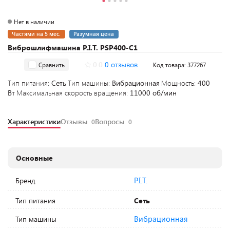
Нет в наличии
Частями на 5 мес.
Разумная цена
Виброшлифмашина P.I.T. PSP400-C1
0.0
0 отзывов
Сравнить
Код товара: 377267
Тип питания:
Сеть
Тип машины:
Вибрационная
Мощность:
400
Вт
Максимальная скорость вращения:
11000 об/мин
Характеристики
Отзывы
Вопросы
0
0
Основные
P.I.T.
Бренд
Тип питания
Сеть
Вибрационная
Тип машины