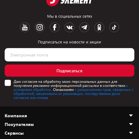
Мы в социальных сетях
Подписаться на новости и акции
Подписаться
Даю согласие на обработку моих персональных данных для
получения рекламно-информационной рассылки в соответствии
с
условиями обработки.
Ознакомлен
с разъяснением прав, связанных с
обработкой, механизмом их реализации, последствиями дачи
согласия или отказа.
Компания
Покупателям
О нас
Сервисы
Адреса магазинов
Как сделать заказ