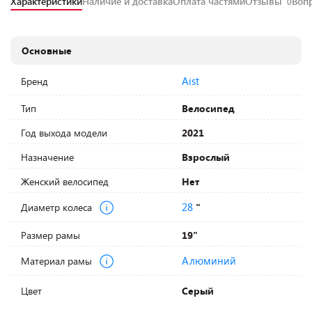
Характеристики
Наличие и доставка
Оплата частями
Отзывы
Воп
0
Основные
Aist
Бренд
Тип
Велосипед
Год выхода модели
2021
Назначение
Взрослый
Женский велосипед
Нет
28
Диаметр колеса
"
Размер рамы
19"
Алюминий
Материал рамы
Цвет
Серый