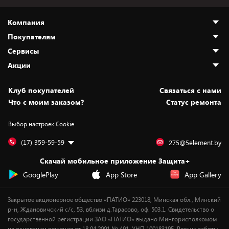
Компания
Покупателям
О нас
Сервисы
Адреса магазинов
Как сделать заказ
Акции
Новости
Оплата и доставка
Программа «Защита+»
Статьи и обзоры
Безналичный расчёт
Установка техники
Скидки и промокоды
Клуб покупателей
Cвязаться с нами
Вакансии
Обмен и возврат товара
Для игровых консолей
Белорусские товары
Что с моим заказом?
Статус ремонта
Контакты
Юридическая информация
Подписки на видеосервисы
Подарки
Выбор настроек Cookie
Дай пять добру!
Обработка персональных данных
Для мобильных устройств
Бонусы
Подарочные карты
Для компьютеров
Оплата частями
(17) 359-59-59
275@5element.by
Утилизация старой техники
Предзаказы
Скачай мобильное приложение Защита+
Сервисные центры
Новинки
GooglePlay
App Store
App Gallery
Уценка
Закрытое акционерное общество «ПАТИО» 223018, Минская обл., Минский
р-н, Ждановичский с/с, 53, вблизи д.Тарасово, оф. 503.1. Свидетельство о
государственной регистрации ЗАО «ПАТИО» выдано Мингорисполкомом
на основании решения от 18.04.2001 № 491. УНП 100183195. Режим работы