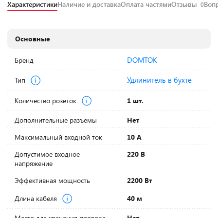
Характеристики
Наличие и доставка
Оплата частями
Отзывы
Воп
0
Основные
DOMTOK
Бренд
Удлинитель в бухте
Тип
Количество розеток
1 шт.
Дополнительные разъемы
Нет
Максимальный входной ток
10 А
Допустимое входное
220 В
напряжение
Эффективная мощность
2200 Вт
Длина кабеля
40 м
Место для хранения провода
Нет