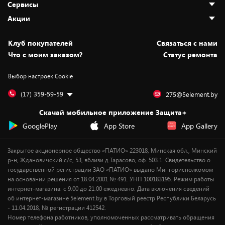
Сервисы
Адреса магазинов
Как сделать заказ
Акции
Новости
Оплата и доставка
Программа «Защита+»
Статьи и обзоры
Безналичный расчёт
Установка техники
Скидки и промокоды
Клуб покупателей
Cвязаться с нами
Вакансии
Обмен и возврат товара
Для игровых консолей
Белорусские товары
Что с моим заказом?
Статус ремонта
Контакты
Юридическая информация
Подписки на видеосервисы
Подарки
Выбор настроек Cookie
Дай пять добру!
Обработка персональных данных
Для мобильных устройств
Бонусы
Подарочные карты
Для компьютеров
Оплата частями
(17) 359-59-59
275@5element.by
Утилизация старой техники
Новинки
Скачай мобильное приложение Защита+
Сервисные центры
Уценка
GooglePlay
App Store
App Gallery
Закрытое акционерное общество «ПАТИО» 223018, Минская обл., Минский
р-н, Ждановичский с/с, 53, вблизи д.Тарасово, оф. 503.1. Свидетельство о
государственной регистрации ЗАО «ПАТИО» выдано Мингорисполкомом
на основании решения от 18.04.2001 № 491. УНП 100183195. Режим работы
интернет-магазина: с 9.00 до 21.00 ежедневно. Дата включения сведений
об интернет-магазине 5element.by в Торговый реестр Республики Беларусь
- 11.04.2018, № регистрации 412542.
Номер телефона работников, уполномоченных рассматривать обращения