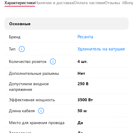
Характеристики
Наличие и доставка
Оплата частями
Отзывы
Воп
0
Основные
Ресанта
Бренд
Удлинитель на катушке
Тип
Количество розеток
4 шт.
Дополнительные разъемы
Нет
Допустимое входное
250 В
напряжение
Эффективная мощность
3500 Вт
Длина кабеля
50 м
Место для хранения провода
Да
Заземление
Да