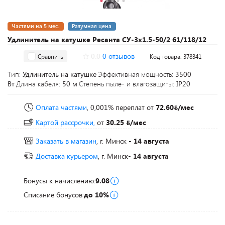
Частями на 5 мес.
Разумная цена
Удлинитель на катушке Ресанта СУ-3x1.5-50/2 61/118/12
0.0
0 отзывов
Сравнить
Код товара: 378341
Тип:
Удлинитель на катушке
Эффективная мощность:
3500
Вт
Длина кабеля:
50 м
Степень пыле- и влагозащиты:
IP20
Оплата частями
, 0,001% переплат
от
72.60
/мес
Картой рассрочки,
от
30.25
/мес
Заказать в магазин
, г. Минск
- 14 августа
Доставка курьером
, г. Минск
- 14 августа
Бонусы к начислению:
9.08
Списание бонусов:
до 10%