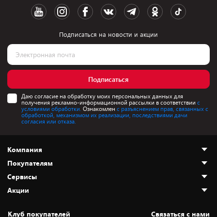
Подписаться на новости и акции
Подписаться
Даю согласие на обработку моих персональных данных для
получения рекламно-информационной рассылки в соответствии
с
условиями обработки.
Ознакомлен
с разъяснением прав, связанных с
обработкой, механизмом их реализации, последствиями дачи
согласия или отказа.
Компания
Покупателям
О нас
Сервисы
Адреса магазинов
Как сделать заказ
Акции
Новости
Оплата и доставка
Программа «Защита+»
Статьи и обзоры
Безналичный расчёт
Установка техники
Скидки и промокоды
Клуб покупателей
Cвязаться с нами