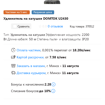
Частями на 5 мес.
Разумная цена
Удлинитель на катушке DOMTOK U2430
0.0
0 отзывов
Сравнить
Код товара: 370512
Тип:
Удлинитель на катушке
Эффективная мощность:
2200
Вт
Длина кабеля:
50 м
Степень пыле- и влагозащиты:
IP20
Оплата частями
, 0,001% переплат
от
18.20
/мес
Картой рассрочки,
от
7.58
/мес
Заказать в магазин
, г. Минск
- 11 августа
Доставка курьером
, г. Минск
- 11 августа
Бонусы к начислению:
2.28
Списание бонусов:
до 10%