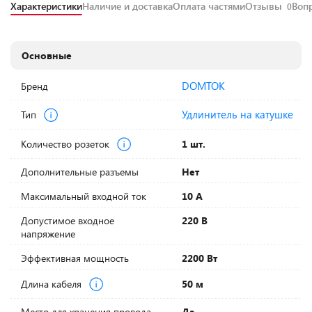
Характеристики
Наличие и доставка
Оплата частями
Отзывы
Воп
0
Основные
DOMTOK
Бренд
Удлинитель на катушке
Тип
Количество розеток
1 шт.
Дополнительные разъемы
Нет
Максимальный входной ток
10 А
Допустимое входное
220 В
напряжение
Эффективная мощность
2200 Вт
Длина кабеля
50 м
Место для хранения провода
Да