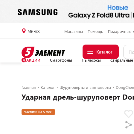
Минск
Магазины
Помощь
Подарочные 
Каталог
АКЦИИ
Смартфоны
Пылесосы
Стиральные
Главная
Каталог
Шуруповерты и винтоверты
DongChe
Ударная дрель-шуруповерт Do
Частями на 5 мес.