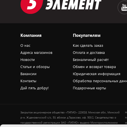
Компания
Покупателям
О нас
Как сделать заказ
Адреса магазинов
Оплата и доставка
Новости
Безналичный расчёт
Статьи и обзоры
Обмен и возврат товара
Вакансии
Юридическая информация
Контакты
Обработка персональных дан
Дай пять добру!
Подарочные карты
Закрытое акционерное общество «ПАТИО» 223018, Минская обл., Минский
Н
р-н, Ждановичский с/с, 53, вблизи д.Тарасово, оф. 503.1. Свидетельство о
п
государственной регистрации ЗАО «ПАТИО» выдано Мингорисполкомом
ю