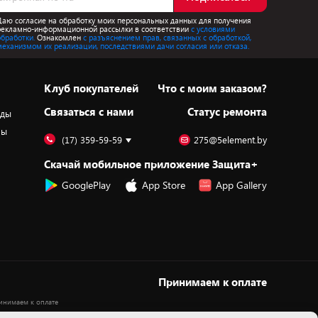
Даю согласие на обработку моих персональных данных для получения
рекламно-информационной рассылки в соответствии
с условиями
обработки.
Ознакомлен
с разъяснением прав, связанных с обработкой,
механизмом их реализации, последствиями дачи согласия или отказа.
Клуб покупателей
Что с моим заказом?
Cвязаться с нами
Статус ремонта
оды
ры
(17) 359-59-59
275@5element.by
Скачай мобильное приложение Защита+
GooglePlay
App Store
App Gallery
Принимаем к оплате