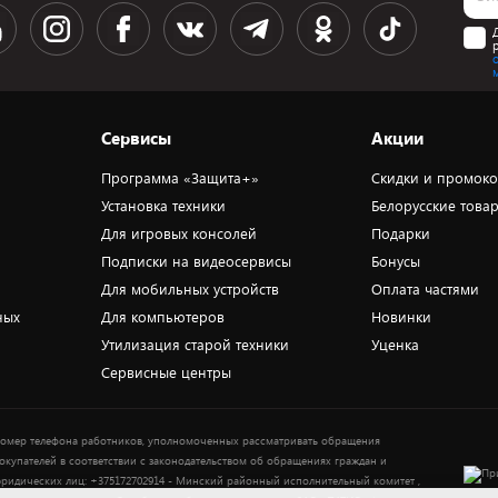
Сервисы
Акции
Программа «Защита+»
Скидки и промок
Установка техники
Белорусские това
Для игровых консолей
Подарки
Подписки на видеосервисы
Бонусы
Для мобильных устройств
Оплата частями
ных
Для компьютеров
Новинки
Утилизация старой техники
Уценка
Сервисные центры
омер телефона работников, уполномоченных рассматривать обращения
окупателей в соответствии с законодательством об обращениях граждан и
ридических лиц: +375172702914 - Минский районный исполнительный комитет ,