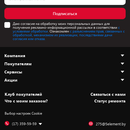
Подписаться
Даю согласие на обработку моих персональных данных для
получения рекламно-информационной рассылки в соответствии
с
условиями обработки.
Ознакомлен
с разъяснением прав, связанных с
обработкой, механизмом их реализации, последствиями дачи
согласия или отказа.
Компания
Покупателям
О нас
Сервисы
Адреса магазинов
Как сделать заказ
Акции
Новости
Оплата и доставка
Программа «Защита+»
Статьи и обзоры
Безналичный расчёт
Установка техники
Скидки и промокоды
Клуб покупателей
Cвязаться с нами
Вакансии
Обмен и возврат товара
Для игровых консолей
Белорусские товары
Что с моим заказом?
Статус ремонта
Контакты
Юридическая информация
Подписки на видеосервисы
Подарки
Выбор настроек Cookie
Дай пять добру!
Обработка персональных данных
Для мобильных устройств
Бонусы
Подарочные карты
Для компьютеров
Оплата частями
(17) 359-59-59
275@5element.by