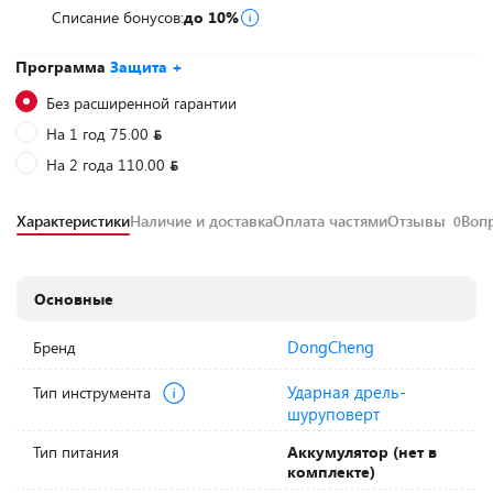
Списание бонусов:
до 10%
Программа
Защита +
Без расширенной гарантии
На 1 год 75.00
На 2 года 110.00
Характеристики
Наличие и доставка
Оплата частями
Отзывы
Воп
0
Основные
DongCheng
Бренд
Ударная дрель-
Тип инструмента
шуруповерт
Тип питания
Аккумулятор (нет в
комплекте)