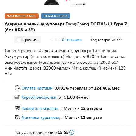
Частями на 5 мес.
Разумная цена
Ударная дрель-шуруповерт DongCheng DCJZ03-13 Type Z
(без АКБ и ЗУ)
0.0
0 отзывов
Сравнить
Код товара: 379372
Тип инструмента:
Ударная дрель-шуруповерт
Тип питания:
Аккумулятор (нет в комплекте)
Мощность:
850 Вт
Тип патрона:
Быстрозажимной
Максимальное число оборотов:
2000 об/
мин
Частота ударов:
32000 уд/мин
Макс. крутящий момент:
120
Н*м
Оплата частями
, 0,001% переплат
от
124.40
/мес
Картой рассрочки,
от
51.83
/мес
Заказать в магазин
, г. Минск
- 12 августа
Доставка курьером
, г. Минск
- 12 августа
Бонусы к начислению:
15.55