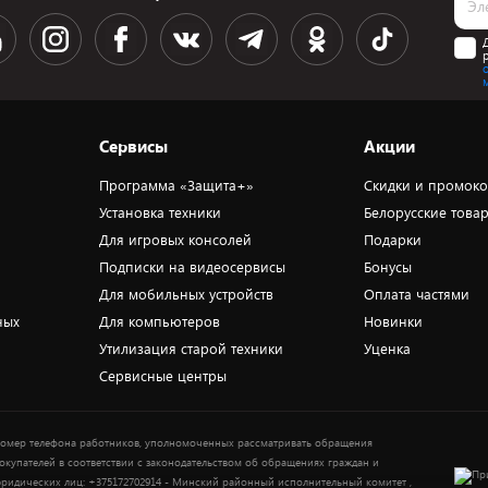
Сервисы
Акции
Программа «Защита+»
Скидки и промок
Установка техники
Белорусские това
Для игровых консолей
Подарки
Подписки на видеосервисы
Бонусы
Для мобильных устройств
Оплата частями
ных
Для компьютеров
Новинки
Утилизация старой техники
Уценка
Сервисные центры
омер телефона работников, уполномоченных рассматривать обращения
окупателей в соответствии с законодательством об обращениях граждан и
ридических лиц: +375172702914 - Минский районный исполнительный комитет ,