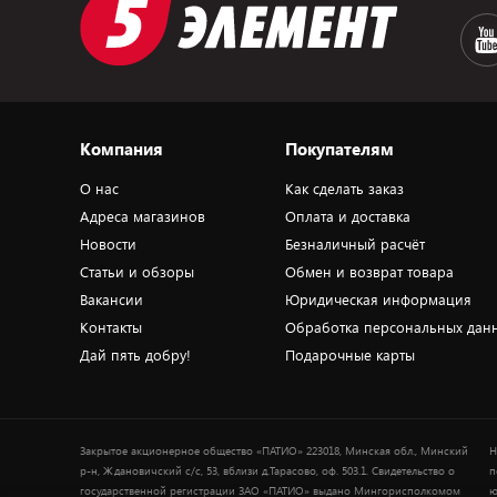
Компания
Покупателям
О нас
Как сделать заказ
Адреса магазинов
Оплата и доставка
Новости
Безналичный расчёт
Статьи и обзоры
Обмен и возврат товара
Вакансии
Юридическая информация
Контакты
Обработка персональных дан
Дай пять добру!
Подарочные карты
Закрытое акционерное общество «ПАТИО» 223018, Минская обл., Минский
Н
р-н, Ждановичский с/с, 53, вблизи д.Тарасово, оф. 503.1. Свидетельство о
п
государственной регистрации ЗАО «ПАТИО» выдано Мингорисполкомом
ю