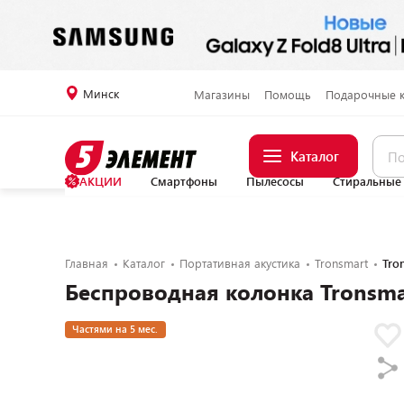
Минск
Магазины
Помощь
Подарочные 
Каталог
АКЦИИ
Смартфоны
Пылесосы
Стиральные
Главная
Каталог
Портативная акустика
Tronsmart
Tro
Беспроводная колонка Tronsmar
Частями на 5 мес.