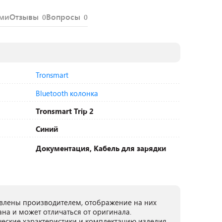
ями
Отзывы
Вопросы
0
0
Tronsmart
Bluetooth колонка
Tronsmart Trip 2
Синий
Документация, Кабель для зарядки
лены производителем, отображение на них
ана и может отличаться от оригинала.
ческие характеристики и комплектацию изделия