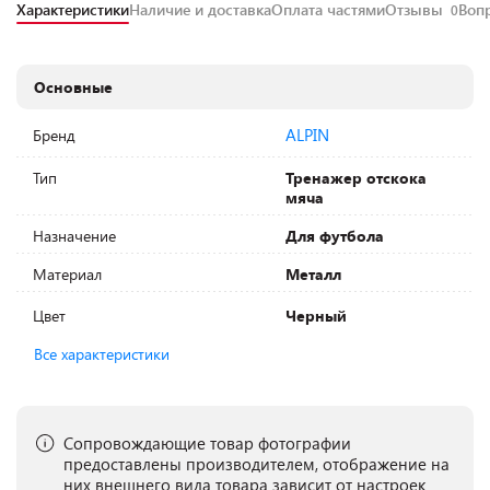
Характеристики
Наличие и доставка
Оплата частями
Отзывы
Воп
0
Основные
ALPIN
Бренд
Тип
Тренажер отскока
мяча
Назначение
Для футбола
Материал
Металл
Цвет
Черный
Все характеристики
Сопровождающие товар фотографии
предоставлены производителем, отображение на
них внешнего вида товара зависит от настроек