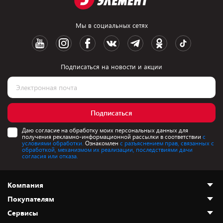
Мы в социальных сетях
Подписаться на новости и акции
Подписаться
Даю согласие на обработку моих персональных данных для
получения рекламно-информационной рассылки в соответствии
с
условиями обработки.
Ознакомлен
с разъяснением прав, связанных с
обработкой, механизмом их реализации, последствиями дачи
согласия или отказа.
Компания
Покупателям
О нас
Сервисы
Адреса магазинов
Как сделать заказ