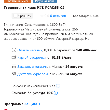
Частями на 5 мес.
Разумная цена
Торцовочная пила P.I.T. PCM255-C2
0.0
0 отзывов
Сравнить
Код товара: 377334
Тип питания:
Сеть
Мощность:
1600 Вт
Тип:
Торцовочная
Максимальный диаметр диска:
255
мм
Максимальная глубина пропила:
70 мм
Максимальная
скорость вращения:
4600 об/мин
Лазерный маркер:
Нет
Оплата частями
, 0,001% переплат
от
148.40
/мес
Картой рассрочки,
от
61.83
/мес
Заказать в магазин
, г. Минск
- 14 августа
Доставка курьером
, г. Минск
- 14 августа
Бонусы к начислению:
18.55
Списание бонусов:
до 10%
Программа
Защита +