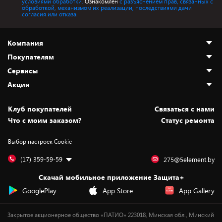
условиями обработки.
Ознакомлен
с разъяснением прав, связанных с
обработкой, механизмом их реализации, последствиями дачи
согласия или отказа.
Компания
Покупателям
О нас
Сервисы
Адреса магазинов
Как сделать заказ
Акции
Новости
Оплата и доставка
Программа «Защита+»
Статьи и обзоры
Безналичный расчёт
Установка техники
Скидки и промокоды
Клуб покупателей
Cвязаться с нами
Вакансии
Обмен и возврат товара
Для игровых консолей
Белорусские товары
Что с моим заказом?
Статус ремонта
Контакты
Юридическая информация
Подписки на видеосервисы
Подарки
Выбор настроек Cookie
Дай пять добру!
Обработка персональных данных
Для мобильных устройств
Бонусы
Подарочные карты
Для компьютеров
Оплата частями
(17) 359-59-59
275@5element.by
Утилизация старой техники
Предзаказы
Скачай мобильное приложение Защита+
Сервисные центры
Новинки
GooglePlay
App Store
App Gallery
Уценка
Закрытое акционерное общество «ПАТИО» 223018, Минская обл., Минский