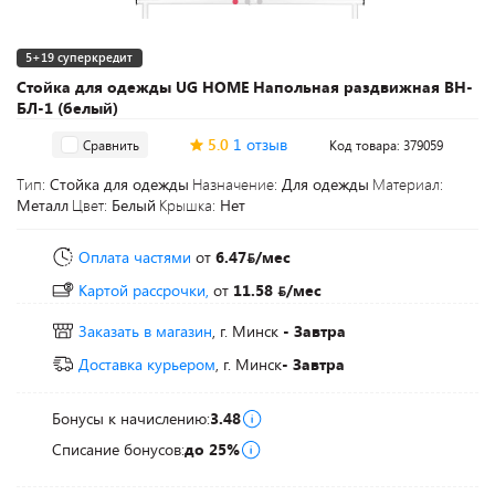
5+19 суперкредит
Стойка для одежды UG HOME Напольная раздвижная ВН-
БЛ-1 (белый)
5.0
1 отзыв
Сравнить
Код товара: 379059
Тип:
Стойка для одежды
Назначение:
Для одежды
Материал:
Металл
Цвет:
Белый
Крышка:
Нет
Оплата частями
от
6.47
/мес
Картой рассрочки,
от
11.58
/мес
Заказать в магазин
, г. Минск
- Завтра
Доставка курьером
, г. Минск
- Завтра
Бонусы к начислению:
3.48
Списание бонусов:
до 25%