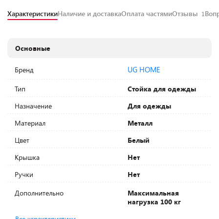
Характеристики
Наличие и доставка
Оплата частями
Отзывы
Воп
1
Основные
UG HOME
Бренд
Тип
Стойка для одежды
Назначение
Для одежды
Материал
Металл
Цвет
Белый
Крышка
Нет
Ручки
Нет
Дополнительно
Максимальная
нагрузка 100 кг
Все характеристики