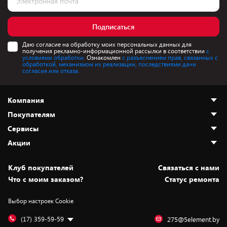
Подписаться
Даю согласие на обработку моих персональных данных для
получения рекламно-информационной рассылки в соответствии
с
условиями обработки.
Ознакомлен
с разъяснением прав, связанных с
обработкой, механизмом их реализации, последствиями дачи
согласия или отказа.
Компания
Покупателям
О нас
Сервисы
Адреса магазинов
Как сделать заказ
Акции
Новости
Оплата и доставка
Программа «Защита+»
Статьи и обзоры
Безналичный расчёт
Установка техники
Скидки и промокоды
Клуб покупателей
Cвязаться с нами
Вакансии
Обмен и возврат товара
Для игровых консолей
Белорусские товары
Что с моим заказом?
Статус ремонта
Контакты
Юридическая информация
Подписки на видеосервисы
Подарки
Выбор настроек Cookie
Дай пять добру!
Обработка персональных данных
Для мобильных устройств
Бонусы
Подарочные карты
Для компьютеров
Оплата частями
(17) 359-59-59
275@5element.by