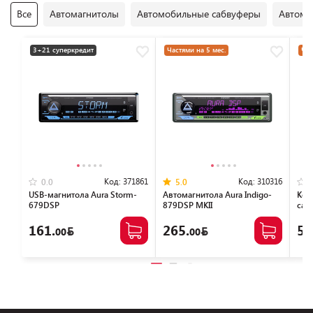
Все
Автомагнитолы
Автомобильные сабвуферы
Автомо
3+21 суперкредит
Частями на 5 мес.
Час
Код:
371861
Код:
310316
0.0
5.0
USB-магнитола Aura Storm-
Автомагнитола Aura Indigo-
Кор
679DSP
879DSP MKII
саб
161.
265.
59
00
00