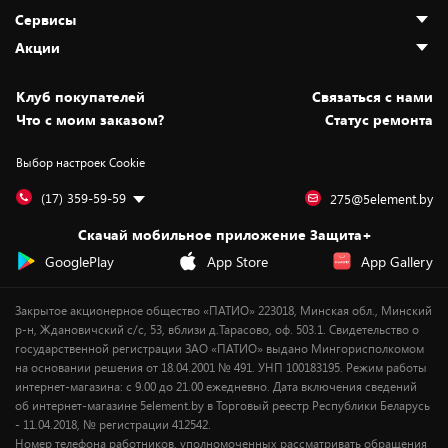
О нас
Сервисы
Адреса магазинов
Как сделать заказ
Акции
Новости
Оплата и доставка
Программа «Защита+»
Статьи и обзоры
Безналичный расчёт
Установка техники
Скидки и промокоды
Клуб покупателей
Cвязаться с нами
Вакансии
Обмен и возврат товара
Для игровых консолей
Белорусские товары
Что с моим заказом?
Статус ремонта
Контакты
Юридическая информация
Подписки на видеосервисы
Подарки
Выбор настроек Cookie
Дай пять добру!
Обработка персональных данных
Для мобильных устройств
Бонусы
Подарочные карты
Для компьютеров
Оплата частями
(17) 359-59-59
275@5element.by
Утилизация старой техники
Предзаказы
Скачай мобильное приложение Защита+
Сервисные центры
Новинки
GooglePlay
App Store
App Gallery
Уценка
Закрытое акционерное общество «ПАТИО» 223018, Минская обл., Минский
р-н, Ждановичский с/с, 53, вблизи д.Тарасово, оф. 503.1. Свидетельство о
государственной регистрации ЗАО «ПАТИО» выдано Мингорисполкомом
на основании решения от 18.04.2001 № 491. УНП 100183195. Режим работы
интернет-магазина: с 9.00 до 21.00 ежедневно. Дата включения сведений
об интернет-магазине 5element.by в Торговый реестр Республики Беларусь
- 11.04.2018, № регистрации 412542.
Номер телефона работников, уполномоченных рассматривать обращения