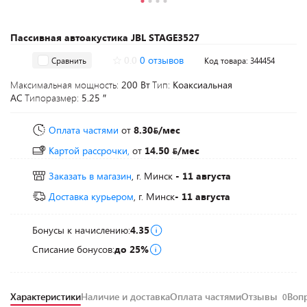
Пассивная автоакустика JBL STAGE3527
0.0
0 отзывов
Сравнить
Код товара: 344454
Максимальная мощность:
200 Вт
Тип:
Коаксиальная
АС
Типоразмер:
5.25 ″
Оплата частями
от
8.30
/мес
Картой рассрочки,
от
14.50
/мес
Заказать в магазин
, г. Минск
- 11 августа
Доставка курьером
, г. Минск
- 11 августа
Бонусы к начислению:
4.35
Списание бонусов:
до 25%
Характеристики
Наличие и доставка
Оплата частями
Отзывы
Воп
0