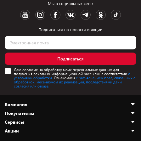
Мы в социальных сетях
Подписаться на новости и акции
Подписаться
Даю согласие на обработку моих персональных данных для
получения рекламно-информационной рассылки в соответствии
с
условиями обработки.
Ознакомлен
с разъяснением прав, связанных с
обработкой, механизмом их реализации, последствиями дачи
согласия или отказа.
Компания
Покупателям
О нас
Сервисы
Адреса магазинов
Как сделать заказ
Акции
Новости
Оплата и доставка
Программа «Защита+»