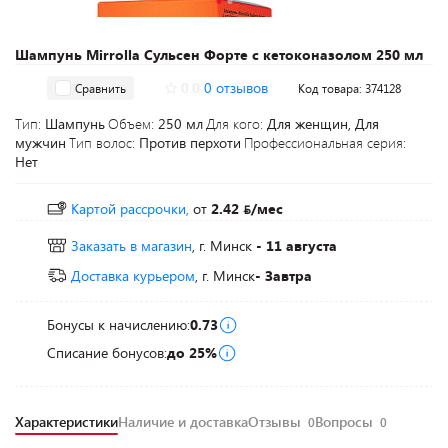
Шампунь Mirrolla Сульсен Форте с кетоконазолом 250 мл
0.0
0 отзывов
Сравнить
Код товара: 374128
Тип:
Шампунь
Объем:
250 мл
Для кого:
Для женщин, Для
мужчин
Тип волос:
Против перхоти
Профессиональная серия:
Нет
Картой рассрочки,
от
2.42
/мес
Заказать в магазин
, г. Минск
- 11 августа
Доставка курьером
, г. Минск
- Завтра
Бонусы к начислению:
0.73
Списание бонусов:
до 25%
Характеристики
Наличие и доставка
Отзывы
Вопросы
0
0