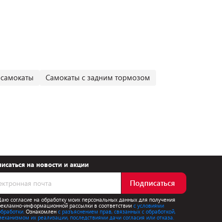
 самокаты
Самокаты с задним тормозом
исаться на новости и акции
Подписаться
Даю согласие на обработку моих персональных данных для получения
рекламно-информационной рассылки в соответствии
с условиями
обработки.
Ознакомлен
с разъяснением прав, связанных с обработкой,
механизмом их реализации, последствиями дачи согласия или отказа.