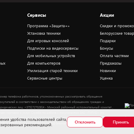
Сервисы
Акции
Программа «Защита+»
Скидки и промок
Установка техники
Белорусские това
Для игровых консолей
Подарки
Подписки на видеосервисы
Бонусы
Для мобильных устройств
Оплата частями
ных
Для компьютеров
Предзаказы
Утилизация старой техники
Новинки
Сервисные центры
Уценка
омер телефона работников, уполномоченных рассматривать обращения
окупателей в соответствии с законодательством об обращениях граждан и
ридических лиц: +375172702914 - Минский районный исполнительный комитет ,
тдел торговли и услуг. Служба по работе с покупателями ЗАО «ПАТИО» (по
Выбор
опросам рассмотрения обращения покупателей о нарушении их прав): Тел.:
ения удобства пользователей сайта,
Отклонить
Принять
37517-359-23-83. Электронная почта: 5@5element.by
лизированных рекомендаций.