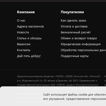
Компания
Покупателям
О нас
Как сделать заказ
Адреса магазинов
Оплата и доставка
Новости
Безналичный расчёт
Статьи и обзоры
Обмен и возврат товара
Вакансии
Юридическая информация
Контакты
Обработка персональных дан
Дай пять добру!
Подарочные карты
Закрытое акционерное общество «ПАТИО» 223018, Минская обл., Минский
Н
р-н, Ждановичский с/с, 53, вблизи д.Тарасово, оф. 503.1. Свидетельство о
п
государственной регистрации ЗАО «ПАТИО» выдано Мингорисполкомом
ю
на основании решения от 18.04.2001 № 491. УНП 100183195. Режим работы
о
интернет-магазина: с 9.00 до 21.00 ежедневно. Дата включения сведений об
в
Cайт использует файлы cookie для обеспеч
интернет-магазине 5element.by в Торговый реестр Республики Беларусь -
+
его улучшения, предоставления персона
11.04.2018, № регистрации 412542.