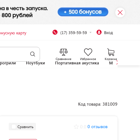
(17) 359-59-59
Вход
онусную карту
Сравнение
Избранное
Корзина
рогрили
Ноутбуки
Портативная акустика
Микроволновы
Код товара: 381009
0.0
0 отзывов
Сравнить