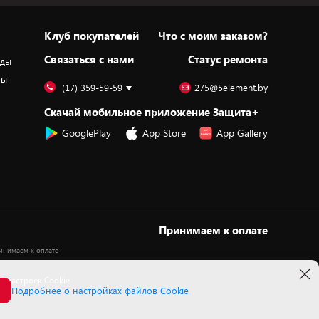
Клуб покупателей
Что с моим заказом?
Cвязаться с нами
Статус ремонта
оды
ры
(17) 359-59-59
275@5element.by
Скачай мобильное приложение Защита+
GooglePlay
App Store
App Gallery
Принимаем к оплате
 настроек Cookie
Подробнее о настройках файлов Cookie