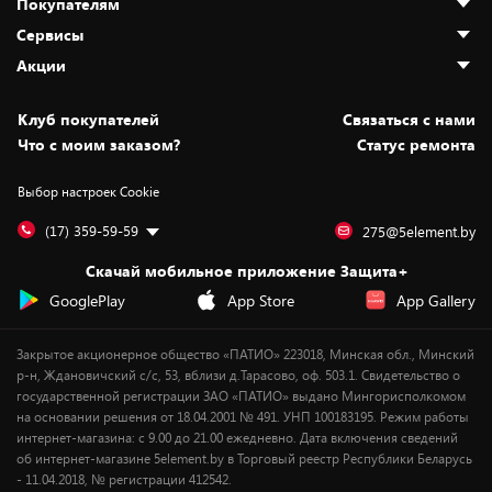
Покупателям
О нас
Сервисы
Адреса магазинов
Как сделать заказ
Акции
Новости
Оплата и доставка
Программа «Защита+»
Статьи и обзоры
Безналичный расчёт
Установка техники
Скидки и промокоды
Клуб покупателей
Cвязаться с нами
Вакансии
Обмен и возврат товара
Для игровых консолей
Белорусские товары
Что с моим заказом?
Статус ремонта
Контакты
Юридическая информация
Подписки на видеосервисы
Подарки
Выбор настроек Cookie
Дай пять добру!
Обработка персональных данных
Для мобильных устройств
Бонусы
Подарочные карты
Для компьютеров
Оплата частями
(17) 359-59-59
275@5element.by
Утилизация старой техники
Предзаказы
Скачай мобильное приложение Защита+
Сервисные центры
Новинки
GooglePlay
App Store
App Gallery
Уценка
Закрытое акционерное общество «ПАТИО» 223018, Минская обл., Минский
р-н, Ждановичский с/с, 53, вблизи д.Тарасово, оф. 503.1. Свидетельство о
государственной регистрации ЗАО «ПАТИО» выдано Мингорисполкомом
на основании решения от 18.04.2001 № 491. УНП 100183195. Режим работы
интернет-магазина: с 9.00 до 21.00 ежедневно. Дата включения сведений
об интернет-магазине 5element.by в Торговый реестр Республики Беларусь
- 11.04.2018, № регистрации 412542.