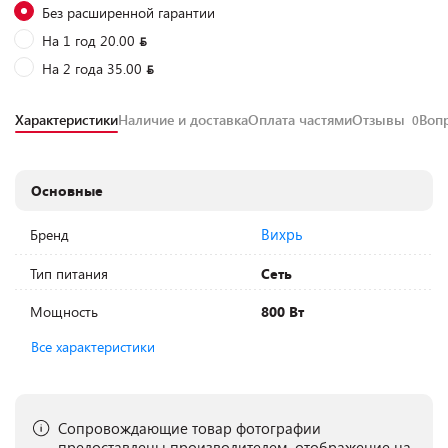
Без расширенной гарантии
На 1 год 20.00
На 2 года 35.00
Характеристики
Наличие и доставка
Оплата частями
Отзывы
Воп
0
Основные
Вихрь
Бренд
Тип питания
Сеть
Мощность
800 Вт
Все характеристики
Сопровождающие товар фотографии
предоставлены производителем, отображение на