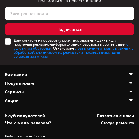
Подписаться на новости и акции
Подписаться
Даю согласие на обработку моих персональных данных для
получения рекламно-информационной рассылки в соответствии
с
условиями обработки.
Ознакомлен
с разъяснением прав, связанных с
обработкой, механизмом их реализации, последствиями дачи
согласия или отказа.
Компания
Покупателям
О нас
Сервисы
Адреса магазинов
Как сделать заказ
Акции
Новости
Оплата и доставка
Программа «Защита+»
Статьи и обзоры
Безналичный расчёт
Установка техники
Скидки и промокоды
Клуб покупателей
Cвязаться с нами
Вакансии
Обмен и возврат товара
Для игровых консолей
Белорусские товары
Что с моим заказом?
Статус ремонта
Контакты
Юридическая информация
Подписки на видеосервисы
Подарки
Выбор настроек Cookie
Дай пять добру!
Обработка персональных данных
Для мобильных устройств
Бонусы