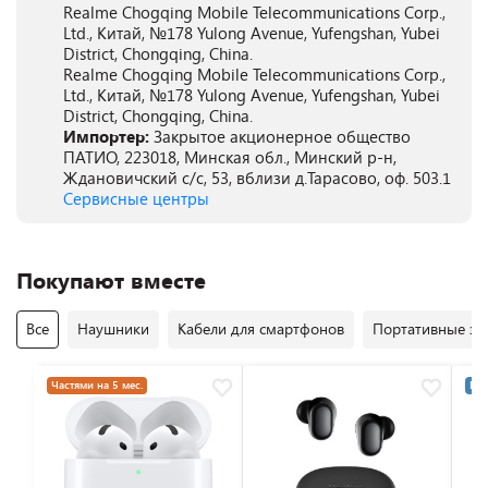
Realme Chogqing Mobile Telecommunications Corp.,
Ltd., Китай, №178 Yulong Avenue, Yufengshan, Yubei
District, Chongqing, China.
Realme Chogqing Mobile Telecommunications Corp.,
Ltd., Китай, №178 Yulong Avenue, Yufengshan, Yubei
District, Chongqing, China.
Импортер:
Закрытое акционерное общество
ПАТИО, 223018, Минская обл., Минский р-н,
Ждановичский с/с, 53, вблизи д.Тарасово, оф. 503.1
Сервисные центры
Покупают вместе
Все
Наушники
Кабели для смартфонов
Портативные за
Частями на 5 мес.
Раз