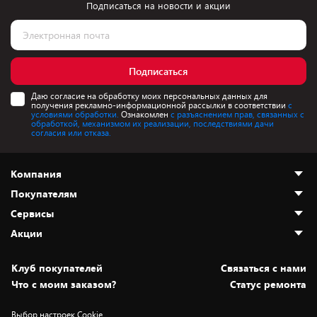
Подписаться на новости и акции
Подписаться
Даю согласие на обработку моих персональных данных для
получения рекламно-информационной рассылки в соответствии
с
условиями обработки.
Ознакомлен
с разъяснением прав, связанных с
обработкой, механизмом их реализации, последствиями дачи
согласия или отказа.
Компания
Покупателям
О нас
Сервисы
Адреса магазинов
Как сделать заказ
Акции
Новости
Оплата и доставка
Программа «Защита+»
Статьи и обзоры
Безналичный расчёт
Установка техники
Скидки и промокоды
Клуб покупателей
Cвязаться с нами
Вакансии
Обмен и возврат товара
Для игровых консолей
Белорусские товары
Что с моим заказом?
Статус ремонта
Контакты
Юридическая информация
Подписки на видеосервисы
Подарки
Выбор настроек Cookie