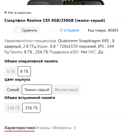
Нет в наличии
Смартфон Realme C85 8GB/256GB (темно-серый)
0.0
0 отзывов
Сравнить
Код товара: 361653
Характеристики процессора:
Qualcomm Snapdragon 685 , 8
ядерный, 2.8 ГГц
Экран:
6.8 " 720x1570 пикселей, IPS , 144
Гц
Память:
8 ГБ , 256 ГБ
Поддержка eSIM:
Нет
NFC:
Да
Объем оперативной памяти
6 ГБ
8 ГБ
Цвет корпуса
Синий
Темно-серый
Фиолетовый
Объем встроенной памяти
128 ГБ
256 ГБ
Характеристики
Отзывы
Вопросы
0
0