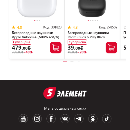
Код:
301823
Код:
278569
4.8
4.3
Беспроводные наушники
Беспроводные наушники
Пор
Apple AirPods 4 (MXP63ZA/A)
Redmi Buds 6 Play Black
уст
(M2420E1/BHR8776GL)
Digi
Суперцена
Суперцена
PPQ
479.
39.
54
00
00
799.00
-40%
49.00
-20%
Мы в социальных сетях