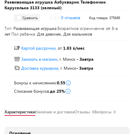
Развивающая игрушка Азбукварик Телефончик
Каруселька 3133 (зеленый)
0.0
0 отзывов
Сравнить
Код товара: 375649
Тип:
Развивающая игрушка
Возрастное ограничение:
от 3-х
лет
Пол ребенка:
Для девочек, Для мальчиков
Картой рассрочки,
от
1.83
/мес
Заказать в магазин
, г. Минск
- Завтра
Доставка курьером
, г. Минск
- Завтра
Бонусы к начислению:
0.55
Списание бонусов:
до 25%
Характеристики
Наличие и доставка
Отзывы
Вопросы
0
0
Основные