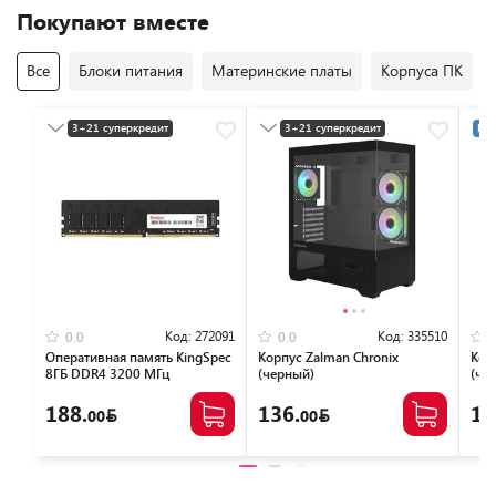
Покупают вместе
Все
Блоки питания
Материнские платы
Корпуса ПК
3+21 суперкредит
3+21 суперкредит
Раз
Разумная цена
Разумная цена
Код:
272091
Код:
335510
0.0
0.0
Оперативная память KingSpec
Корпус Zalman Chronix
Кор
8ГБ DDR4 3200 МГц
(черный)
(че
KS3200D4P13508G
188.
136.
12
00
00