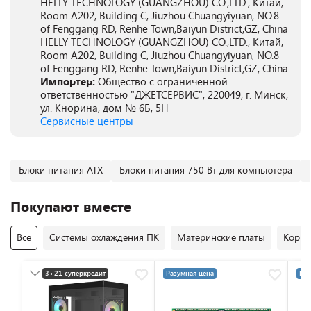
HELLY TECHNOLOGY (GUANGZHOU) CO.,LTD., Китай,
Room A202, Building C, Jiuzhou Chuangyiyuan, NO.8
of Fenggang RD, Renhe Town,Baiyun District,GZ, China
HELLY TECHNOLOGY (GUANGZHOU) CO.,LTD., Китай,
Room A202, Building C, Jiuzhou Chuangyiyuan, NO.8
of Fenggang RD, Renhe Town,Baiyun District,GZ, China
Импортер:
Общество с ограниченной
ответственностью "ДЖЕТСЕРВИС", 220049, г. Минск,
ул. Кнорина, дом № 6Б, 5Н
Сервисные центры
Блоки питания ATX
Блоки питания 750 Вт для компьютера
Покупают вместе
Все
Системы охлаждения ПК
Материнские платы
Корпу
3+21 суперкредит
Разумная цена
Раз
Разумная цена