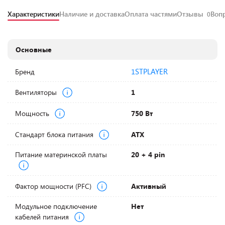
Характеристики
Наличие и доставка
Оплата частями
Отзывы
Воп
0
Основные
1STPLAYER
Бренд
Вентиляторы
1
Мощность
750 Вт
Стандарт блока питания
ATX
Питание материнской платы
20 + 4 pin
Фактор мощности (PFC)
Активный
Модульное подключение
Нет
кабелей питания