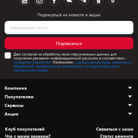
Подписаться на новости и акции
Подписаться
Даю согласие на обработку моих персональных данных для
получения рекламно-информационной рассылки в соответствии
с
условиями обработки.
Ознакомлен
с разъяснением прав, связанных с
обработкой, механизмом их реализации, последствиями дачи
согласия или отказа.
Компания
Покупателям
О нас
Сервисы
Адреса магазинов
Как сделать заказ
Акции
Новости
Оплата и доставка
Программа «Защита+»
Статьи и обзоры
Безналичный расчёт
Установка техники
Скидки и промокоды
Клуб покупателей
Cвязаться с нами
Вакансии
Обмен и возврат товара
Для игровых консолей
Белорусские товары
Что с моим заказом?
Статус ремонта