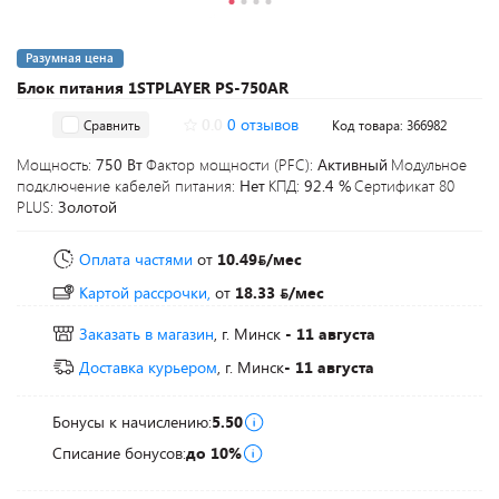
Разумная цена
Блок питания 1STPLAYER PS-750AR
0.0
0 отзывов
Сравнить
Код товара: 366982
Мощность:
750 Вт
Фактор мощности (PFC):
Активный
Модульное
подключение кабелей питания:
Нет
КПД:
92.4 %
Сертификат 80
PLUS:
Золотой
Оплата частями
от
10.49
/мес
Картой рассрочки,
от
18.33
/мес
Заказать в магазин
, г. Минск
- 11 августа
Доставка курьером
, г. Минск
- 11 августа
Бонусы к начислению:
5.50
Списание бонусов:
до 10%