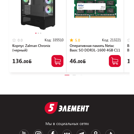
Код:
335510
Код:
213221
0.0
5.0
Корпус Zalman Chronix
Оперативная память Netac
Вен
(черный)
Basic SO DDR3L-1600 4GB C11
Blo
NTBSD3N16SP-04
136.
46.
14
00
00
Мы в социальных сетях