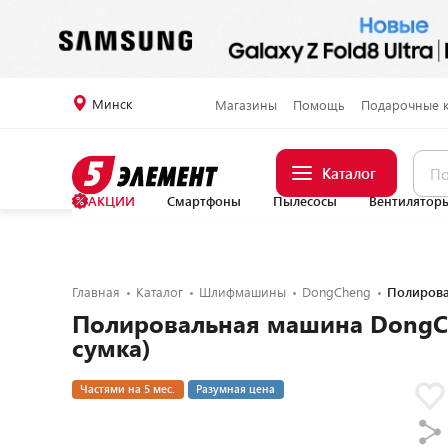
Минск
Магазины
Помощь
Подарочные 
Каталог
АКЦИИ
Смартфоны
Пылесосы
Вентилятор
Главная
Каталог
Шлифмашины
DongCheng
Полирова
Полировальная машина DongCh
сумка)
Частями на 5 мес.
Разумная цена