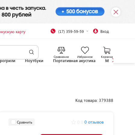
(17) 359-59-59
Вход
онусную карту
Сравнение
Избранное
Корзина
рогрили
Ноутбуки
Портативная акустика
Микроволновы
Код товара: 379388
0.0
0 отзывов
Сравнить