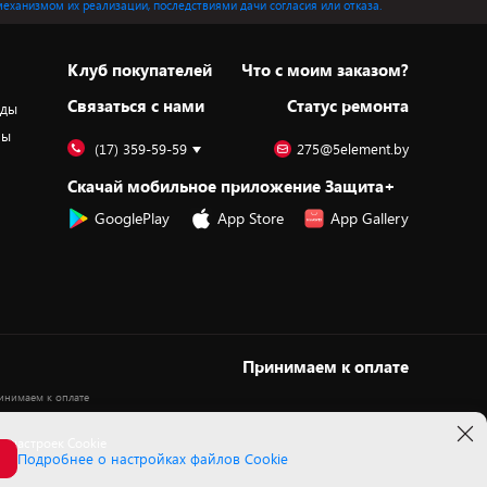
механизмом их реализации, последствиями дачи согласия или отказа.
Клуб покупателей
Что с моим заказом?
Cвязаться с нами
Статус ремонта
оды
ры
(17) 359-59-59
275@5element.by
Скачай мобильное приложение Защита+
GooglePlay
App Store
App Gallery
Принимаем к оплате
 настроек Cookie
Подробнее о настройках файлов Cookie