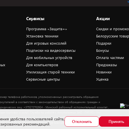
Сервисы
Акции
Программа «Защита+»
Скидки и промок
Установка техники
Белорусские това
Для игровых консолей
Подарки
Подписки на видеосервисы
Бонусы
Для мобильных устройств
Оплата частями
ных
Для компьютеров
Предзаказы
Утилизация старой техники
Новинки
Сервисные центры
Уценка
омер телефона работников, уполномоченных рассматривать обращения
окупателей в соответствии с законодательством об обращениях граждан и
ридических лиц: +375172702914 - Минский районный исполнительный комитет ,
тдел торговли и услуг. Служба по работе с покупателями ЗАО «ПАТИО» (по
Выбор
опросам рассмотрения обращения покупателей о нарушении их прав): Тел.:
ения удобства пользователей сайта,
Отклонить
Принять
37517-359-23-83. Электронная почта: 5@5element.by
лизированных рекомендаций.