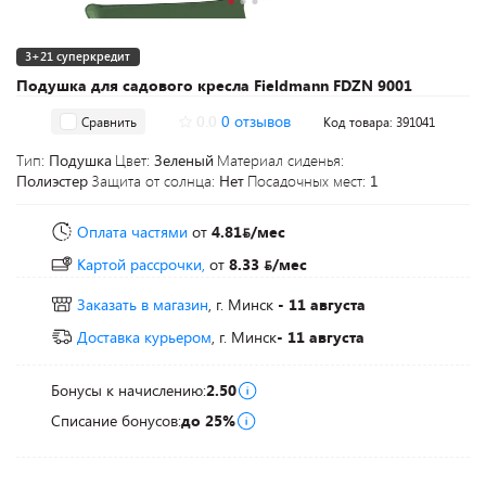
3+21 суперкредит
Подушка для садового кресла Fieldmann FDZN 9001
0.0
0 отзывов
Сравнить
Код товара: 391041
Тип:
Подушка
Цвет:
Зеленый
Материал сиденья:
Полиэстер
Защита от солнца:
Нет
Посадочных мест:
1
Оплата частями
от
4.81
/мес
Картой рассрочки,
от
8.33
/мес
Заказать в магазин
, г. Минск
- 11 августа
Доставка курьером
, г. Минск
- 11 августа
Бонусы к начислению:
2.50
Списание бонусов:
до 25%