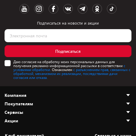
Подписаться на новости и акции
Подписаться
Даю согласие на обработку моих персональных данных для
получения рекламно-информационной рассылки в соответствии
с
условиями обработки.
Ознакомлен
с разъяснением прав, связанных с
обработкой, механизмом их реализации, последствиями дачи
согласия или отказа.
Компания
Покупателям
О нас
Сервисы
Адреса магазинов
Как сделать заказ
Акции
Новости
Оплата и доставка
Программа «Защита+»
Статьи и обзоры
Безналичный расчёт
Установка техники
Скидки и промокоды
Клуб покупателей
Cвязаться с нами