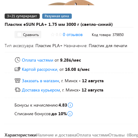
3+21 суперкредит
Разумная цена
Пластик eSUN PLA+ 1.75 мм 3000 г (светло-синий)
0.0
0 отзывов
Сравнить
Код товара: 379850
Тип аксессуара:
Пластик PLA+
Назначение:
Пластик для печати
Оплата частями
от
9.28
/мес
Картой рассрочки,
от
16.08
/мес
Заказать в магазин
, г. Минск
- 12 августа
Доставка курьером
, г. Минск
- 12 августа
Бонусы к начислению:
4.83
Списание бонусов:
до 10%
Характеристики
Наличие и доставка
Оплата частями
Отзывы
Воп
0