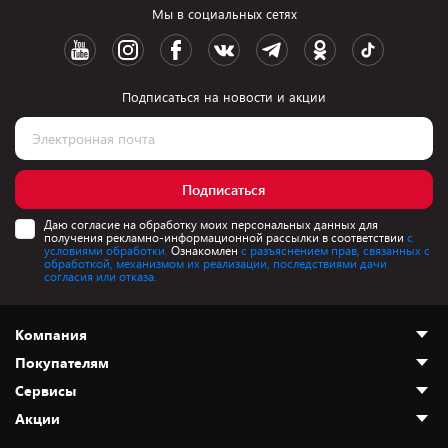
Мы в социальных сетях
Подписаться на новости и акции
Подписаться
Даю согласие на обработку моих персональных данных для
получения рекламно-информационной рассылки в соответствии
с
условиями обработки.
Ознакомлен
с разъяснением прав, связанных с
обработкой, механизмом их реализации, последствиями дачи
согласия или отказа.
Компания
Покупателям
О нас
Сервисы
Адреса магазинов
Как сделать заказ
Акции
Новости
Оплата и доставка
Программа «Защита+»