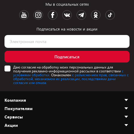
Мы в социальных сетях
Подписаться на новости и акции
Подписаться
Даю согласие на обработку моих персональных данных для
получения рекламно-информационной рассылки в соответствии
с
условиями обработки.
Ознакомлен
с разъяснением прав, связанных с
обработкой, механизмом их реализации, последствиями дачи
согласия или отказа.
Компания
Покупателям
О нас
Сервисы
Адреса магазинов
Как сделать заказ
Акции
Новости
Оплата и доставка
Программа «Защита+»