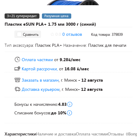
3+21 суперкредит
Разумная цена
Пластик eSUN PLA+ 1.75 мм 3000 г (синий)
0.0
0 отзывов
Сравнить
Код товара: 379839
Тип аксессуара:
Пластик PLA+
Назначение:
Пластик для печати
Оплата частями
от
9.28
/мес
Картой рассрочки,
от
16.08
/мес
Заказать в магазин
, г. Минск
- 12 августа
Доставка курьером
, г. Минск
- 12 августа
Бонусы к начислению:
4.83
Списание бонусов:
до 10%
Характеристики
Наличие и доставка
Оплата частями
Отзывы
Воп
0