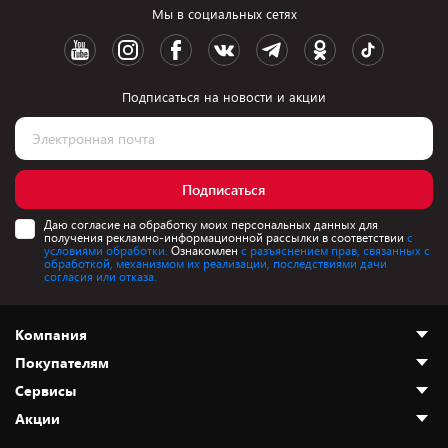
Мы в социальных сетях
Подписаться на новости и акции
Подписаться
Даю согласие на обработку моих персональных данных для
получения рекламно-информационной рассылки в соответствии
с
условиями обработки.
Ознакомлен
с разъяснением прав, связанных с
обработкой, механизмом их реализации, последствиями дачи
согласия или отказа.
Компания
Покупателям
О нас
Сервисы
Адреса магазинов
Как сделать заказ
Акции
Новости
Оплата и доставка
Программа «Защита+»