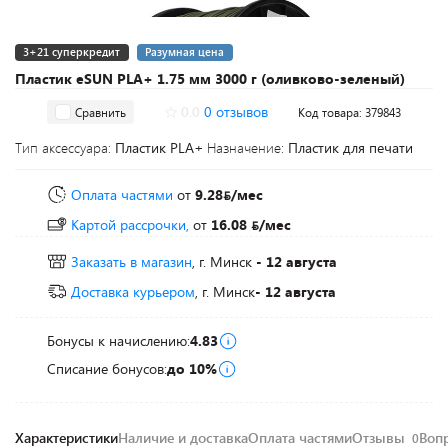
3+21 суперкредит
Разумная цена
Пластик eSUN PLA+ 1.75 мм 3000 г (оливково-зеленый)
0.0
0 отзывов
Сравнить
Код товара: 379843
Тип аксессуара:
Пластик PLA+
Назначение:
Пластик для печати
Оплата частями
от
9.28
/мес
Картой рассрочки,
от
16.08
/мес
Заказать в магазин
, г. Минск
- 12 августа
Доставка курьером
, г. Минск
- 12 августа
Бонусы к начислению:
4.83
Списание бонусов:
до 10%
Характеристики
Наличие и доставка
Оплата частями
Отзывы
Воп
0