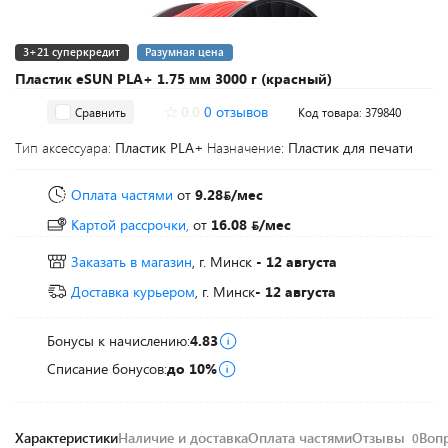
3+21 суперкредит
Разумная цена
Пластик eSUN PLA+ 1.75 мм 3000 г (красный)
0.0
0 отзывов
Сравнить
Код товара: 379840
Тип аксессуара:
Пластик PLA+
Назначение:
Пластик для печати
Оплата частями
от
9.28
/мес
Картой рассрочки,
от
16.08
/мес
Заказать в магазин
, г. Минск
- 12 августа
Доставка курьером
, г. Минск
- 12 августа
Бонусы к начислению:
4.83
Списание бонусов:
до 10%
Характеристики
Наличие и доставка
Оплата частями
Отзывы
Воп
0