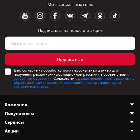
Мы в социальных сетях
Подписаться на новости и акции
Подписаться
Даю согласие на обработку моих персональных данных для
получения рекламно-информационной рассылки в соответствии
с
условиями обработки.
Ознакомлен
с разъяснением прав, связанных с
обработкой, механизмом их реализации, последствиями дачи
согласия или отказа.
Компания
Покупателям
О нас
Сервисы
Адреса магазинов
Как сделать заказ
Акции
Новости
Оплата и доставка
Программа «Защита+»