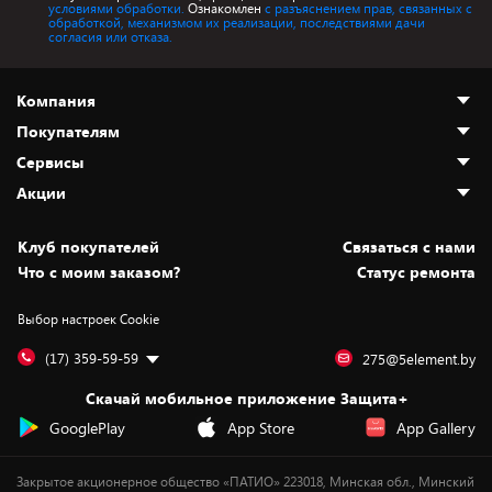
условиями обработки.
Ознакомлен
с разъяснением прав, связанных с
обработкой, механизмом их реализации, последствиями дачи
согласия или отказа.
Компания
Покупателям
О нас
Сервисы
Адреса магазинов
Как сделать заказ
Акции
Новости
Оплата и доставка
Программа «Защита+»
Статьи и обзоры
Безналичный расчёт
Установка техники
Скидки и промокоды
Клуб покупателей
Cвязаться с нами
Вакансии
Обмен и возврат товара
Для игровых консолей
Белорусские товары
Что с моим заказом?
Статус ремонта
Контакты
Юридическая информация
Подписки на видеосервисы
Подарки
Выбор настроек Cookie
Дай пять добру!
Обработка персональных данных
Для мобильных устройств
Бонусы
Подарочные карты
Для компьютеров
Оплата частями
(17) 359-59-59
275@5element.by
Утилизация старой техники
Новинки
Скачай мобильное приложение Защита+
Сервисные центры
Уценка
GooglePlay
App Store
App Gallery
Закрытое акционерное общество «ПАТИО» 223018, Минская обл., Минский