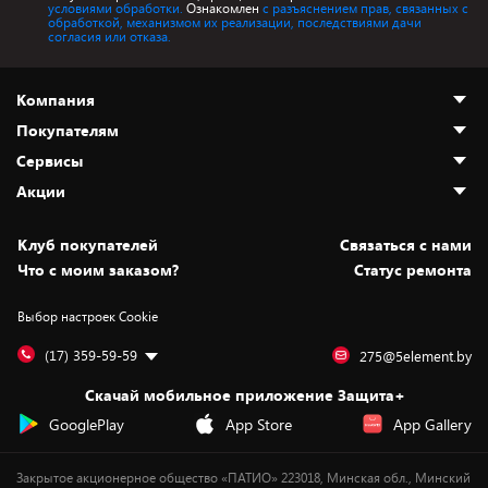
условиями обработки.
Ознакомлен
с разъяснением прав, связанных с
обработкой, механизмом их реализации, последствиями дачи
согласия или отказа.
Компания
Покупателям
О нас
Сервисы
Адреса магазинов
Как сделать заказ
Акции
Новости
Оплата и доставка
Программа «Защита+»
Статьи и обзоры
Безналичный расчёт
Установка техники
Скидки и промокоды
Клуб покупателей
Cвязаться с нами
Вакансии
Обмен и возврат товара
Для игровых консолей
Белорусские товары
Что с моим заказом?
Статус ремонта
Контакты
Юридическая информация
Подписки на видеосервисы
Подарки
Выбор настроек Cookie
Дай пять добру!
Обработка персональных данных
Для мобильных устройств
Бонусы
Подарочные карты
Для компьютеров
Оплата частями
(17) 359-59-59
275@5element.by
Утилизация старой техники
Предзаказы
Скачай мобильное приложение Защита+
Сервисные центры
Новинки
GooglePlay
App Store
App Gallery
Уценка
Закрытое акционерное общество «ПАТИО» 223018, Минская обл., Минский