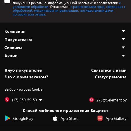
получения рекламно-информационной рассылки в соответствии
с
условиями обработки.
Ознакомлен
с разъяснением прав, связанных с
обработкой, механизмом их реализации, последствиями дачи
согласия или отказа.
Компания
Покупателям
О нас
Сервисы
Адреса магазинов
Как сделать заказ
Акции
Новости
Оплата и доставка
Программа «Защита+»
Статьи и обзоры
Безналичный расчёт
Установка техники
Скидки и промокоды
Клуб покупателей
Cвязаться с нами
Вакансии
Обмен и возврат товара
Для игровых консолей
Белорусские товары
Что с моим заказом?
Статус ремонта
Контакты
Юридическая информация
Подписки на видеосервисы
Подарки
Выбор настроек Cookie
Дай пять добру!
Обработка персональных данных
Для мобильных устройств
Бонусы
Подарочные карты
Для компьютеров
Оплата частями
(17) 359-59-59
275@5element.by
Утилизация старой техники
Предзаказы
Скачай мобильное приложение Защита+
Сервисные центры
Новинки
GooglePlay
App Store
App Gallery
Уценка