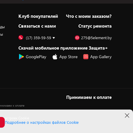
Клуб покупателей
Что с моим заказом?
Cвязаться с нами
Статус ремонта
оды
ры
(17) 359-59-59
275@5element.by
Скачай мобильное приложение Защита+
GooglePlay
App Store
App Gallery
Принимаем к оплате
 настроек Cookie
Подробнее о настройках файлов Cookie