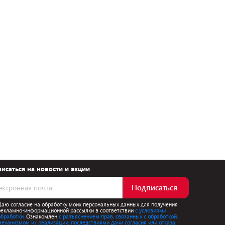
исаться на новости и акции
Подписаться
Даю согласие на обработку моих персональных данных для получения
рекламно-информационной рассылки в соответствии
с условиями
обработки.
Ознакомлен
с разъяснением прав, связанных с обработкой,
механизмом их реализации, последствиями дачи согласия или отказа.