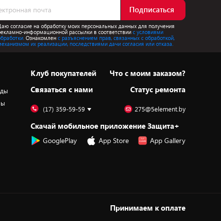
Подписаться
Даю согласие на обработку моих персональных данных для получения
рекламно-информационной рассылки в соответствии
с условиями
обработки.
Ознакомлен
с разъяснением прав, связанных с обработкой,
механизмом их реализации, последствиями дачи согласия или отказа.
Клуб покупателей
Что с моим заказом?
Cвязаться с нами
Статус ремонта
оды
ры
(17) 359-59-59
275@5element.by
Скачай мобильное приложение Защита+
GooglePlay
App Store
App Gallery
Принимаем к оплате