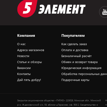
Компания
Покупателям
О нас
Как сделать заказ
Адреса магазинов
Оплата и доставка
Новости
Безналичный расчёт
Статьи и обзоры
Обмен и возврат товара
Вакансии
Юридическая информация
Контакты
Обработка персональных дан
Дай пять добру!
Подарочные карты
Закрытое акционерное общество «ПАТИО» 223018, Минская обл., Минский
Н
р-н, Ждановичский с/с, 53, вблизи д.Тарасово, оф. 503.1. Свидетельство о
п