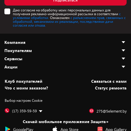
Даю согласие на обработку моих персональных данных для
получения рекламно-информационной рассылки в соответствии
с
условиями обработки.
Ознакомлен
с разъяснением прав, связанных с
обработкой, механизмом их реализации, последствиями дачи
согласия или отказа.
Компания
Покупателям
О нас
Сервисы
Адреса магазинов
Как сделать заказ
Акции
Новости
Оплата и доставка
Программа «Защита+»
Статьи и обзоры
Юрлицам
Установка техники
Скидки и промокоды
Клуб покупателей
Cвязаться с нами
Вакансии
Обмен и возврат товара
Для игровых консолей
Белорусские товары
Что с моим заказом?
Статус ремонта
Контакты
Юридическая информация
Подписки на видеосервисы
Подарки
Выбор настроек Cookie
Дай пять добру!
Обработка персональных данных
Для мобильных устройств
Бонусы
Подарочные карты
Для компьютеров
Оплата частями
(17) 359-59-59
275@5element.by
Утилизация старой техники
Предзаказы
Скачай мобильное приложение Защита+
Сервисные центры
Новинки
GooglePlay
App Store
App Gallery