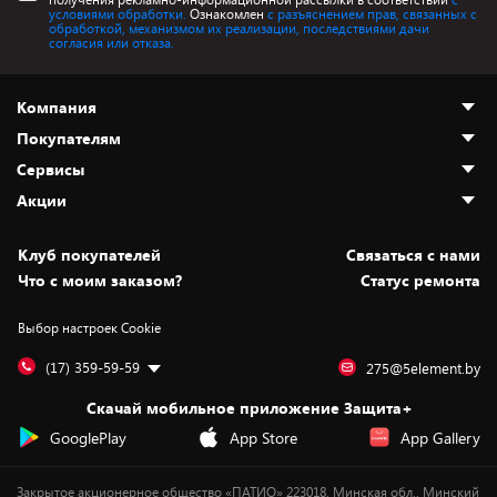
условиями обработки.
Ознакомлен
с разъяснением прав, связанных с
обработкой, механизмом их реализации, последствиями дачи
согласия или отказа.
Компания
Покупателям
О нас
Сервисы
Адреса магазинов
Как сделать заказ
Акции
Новости
Оплата и доставка
Программа «Защита+»
Статьи и обзоры
Безналичный расчёт
Установка техники
Скидки и промокоды
Клуб покупателей
Cвязаться с нами
Вакансии
Обмен и возврат товара
Для игровых консолей
Белорусские товары
Что с моим заказом?
Статус ремонта
Контакты
Юридическая информация
Подписки на видеосервисы
Подарки
Выбор настроек Cookie
Дай пять добру!
Обработка персональных данных
Для мобильных устройств
Бонусы
Подарочные карты
Для компьютеров
Оплата частями
(17) 359-59-59
275@5element.by
Утилизация старой техники
Предзаказы
Скачай мобильное приложение Защита+
Сервисные центры
Новинки
GooglePlay
App Store
App Gallery
Уценка
Закрытое акционерное общество «ПАТИО» 223018, Минская обл., Минский