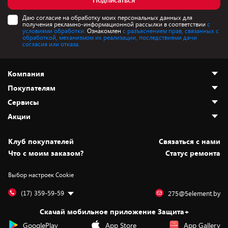
Даю согласие на обработку моих персональных данных для
получения рекламно-информационной рассылки в соответствии
с
условиями обработки.
Ознакомлен
с разъяснением прав, связанных с
обработкой, механизмом их реализации, последствиями дачи
согласия или отказа.
Компания
Покупателям
О нас
Сервисы
Адреса магазинов
Как сделать заказ
Акции
Новости
Оплата и доставка
Программа «Защита+»
Статьи и обзоры
Безналичный расчёт
Установка техники
Скидки и промокоды
Клуб покупателей
Cвязаться с нами
Вакансии
Обмен и возврат товара
Для игровых консолей
Белорусские товары
Что с моим заказом?
Статус ремонта
Контакты
Юридическая информация
Подписки на видеосервисы
Подарки
Выбор настроек Cookie
Дай пять добру!
Обработка персональных данных
Для мобильных устройств
Бонусы
Подарочные карты
Для компьютеров
Оплата частями
(17) 359-59-59
275@5element.by
Утилизация старой техники
Предзаказы
Скачай мобильное приложение Защита+
Сервисные центры
Новинки
GooglePlay
App Store
App Gallery