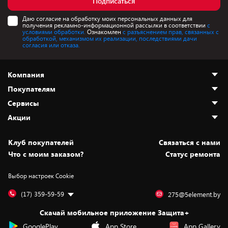
Подписаться
Даю согласие на обработку моих персональных данных для
получения рекламно-информационной рассылки в соответствии
с
условиями обработки.
Ознакомлен
с разъяснением прав, связанных с
обработкой, механизмом их реализации, последствиями дачи
согласия или отказа.
Компания
Покупателям
О нас
Сервисы
Адреса магазинов
Как сделать заказ
Акции
Новости
Оплата и доставка
Программа «Защита+»
Статьи и обзоры
Безналичный расчёт
Установка техники
Скидки и промокоды
Клуб покупателей
Cвязаться с нами
Вакансии
Обмен и возврат товара
Для игровых консолей
Белорусские товары
Что с моим заказом?
Статус ремонта
Контакты
Юридическая информация
Подписки на видеосервисы
Подарки
Выбор настроек Cookie
Дай пять добру!
Обработка персональных данных
Для мобильных устройств
Бонусы
Подарочные карты
Для компьютеров
Оплата частями
(17) 359-59-59
275@5element.by
Утилизация старой техники
Новинки
Скачай мобильное приложение Защита+
Сервисные центры
Уценка
GooglePlay
App Store
App Gallery