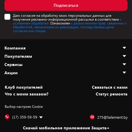
Подписаться
Даю согласие на обработку моих персональных данных для
получения рекламно-информационной рассылки в соответствии
с
условиями обработки.
Ознакомлен
с разъяснением прав, связанных с
обработкой, механизмом их реализации, последствиями дачи
согласия или отказа.
Компания
Покупателям
О нас
Сервисы
Адреса магазинов
Как сделать заказ
Акции
Новости
Оплата и доставка
Программа «Защита+»
Статьи и обзоры
Безналичный расчёт
Установка техники
Скидки и промокоды
Клуб покупателей
Cвязаться с нами
Вакансии
Обмен и возврат товара
Для игровых консолей
Белорусские товары
Что с моим заказом?
Статус ремонта
Контакты
Юридическая информация
Подписки на видеосервисы
Подарки
Выбор настроек Cookie
Дай пять добру!
Обработка персональных данных
Для мобильных устройств
Бонусы
Подарочные карты
Для компьютеров
Оплата частями
(17) 359-59-59
275@5element.by
Утилизация старой техники
Новинки
Скачай мобильное приложение Защита+