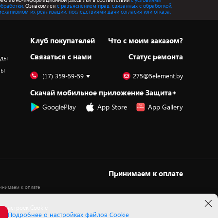
обработки.
Ознакомлен
с разъяснением прав, связанных с обработкой,
механизмом их реализации, последствиями дачи согласия или отказа.
Клуб покупателей
Что с моим заказом?
Cвязаться с нами
Статус ремонта
оды
ры
(17) 359-59-59
275@5element.by
Скачай мобильное приложение Защита+
GooglePlay
App Store
App Gallery
Принимаем к оплате
 настроек Cookie
Подробнее о настройках файлов Cookie