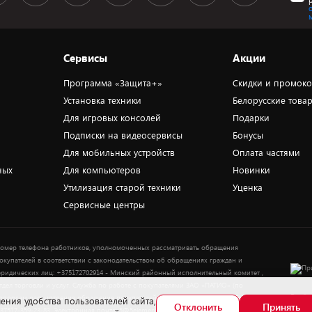
Сервисы
Акции
Программа «Защита+»
Скидки и промок
Установка техники
Белорусские това
Для игровых консолей
Подарки
Подписки на видеосервисы
Бонусы
Для мобильных устройств
Оплата частями
ных
Для компьютеров
Новинки
Утилизация старой техники
Уценка
Сервисные центры
омер телефона работников, уполномоченных рассматривать обращения
окупателей в соответствии с законодательством об обращениях граждан и
ридических лиц: +375172702914 - Минский районный исполнительный комитет ,
тдел торговли и услуг. Служба по работе с покупателями ЗАО «ПАТИО» (по
Выбор
опросам рассмотрения обращения покупателей о нарушении их прав): Тел.:
ения удобства пользователей сайта,
Отклонить
Принять
37517-359-23-83. Электронная почта: 5@5element.by