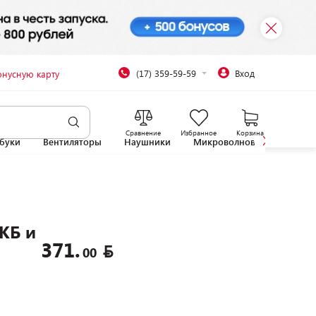
(17) 359-59-59
Вход
онусную карту
Сравнение
Избранное
Корзина
буки
Вентиляторы
Наушники
Микроволновые печи
КБ и
371.
00