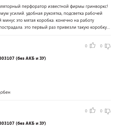
муляторный перфоратор известной фирмы гринворкс!
мум усилий. удобная рукоятка, подсветка рабочей
й минус это мятая коробка. конечно на работу
острадала. это первый раз привезли такую коробку....
0
0
03107 (без АКБ и ЗУ)
добен
0
0
03107 (без АКБ и ЗУ)