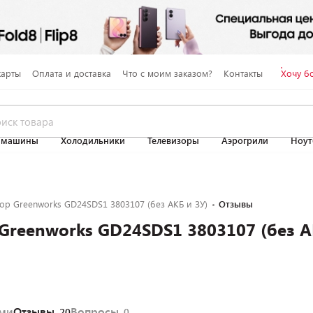
карты
Оплата и доставка
Что с моим заказом?
Контакты
Хочу б
 машины
Холодильники
Телевизоры
Аэрогрили
Ноут
р Greenworks GD24SDS1 3803107 (без АКБ и ЗУ)
Отзывы
Greenworks GD24SDS1 3803107 (без А
ями
Отзывы
Вопросы
20
0