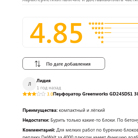
4.85
По дате добавления
Лидия
Л
1 год назад
Перфоратор Greenworks GD24SDS1 38
3.0
Преимущества:
компактный и лёгкий
Недостатки:
Бурить только какие-то блоки. По бетон
Комментарий:
Для мелких работ по бурению блоков
реплику DeWalt за 4000 плюсом имеет функцию долб