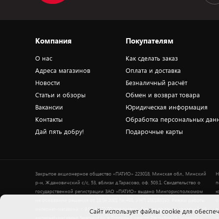
Компания
Покупателям
О нас
Как сделать заказ
Адреса магазинов
Оплата и доставка
Новости
Безналичный расчёт
Статьи и обзоры
Обмен и возврат товара
Вакансии
Юридическая информация
Контакты
Обработка персональных дан
Дай пять добру!
Подарочные карты
Закрытое акционерное общество «ПАТИО» 223018, Минская обл., Минский
Н
р-н, Ждановичский с/с, 53, вблизи д.Тарасово, оф. 503.1. Свидетельство о
п
государственной регистрации ЗАО «ПАТИО» выдано Мингорисполкомом
ю
на основании решения от 18.04.2001 № 491. УНП 100183195. Режим работы
о
интернет-магазина: с 9.00 до 21.00 ежедневно. Дата включения сведений об
в
Cайт использует файлы cookie для обеспеч
интернет-магазине 5element.by в Торговый реестр Республики Беларусь -
+