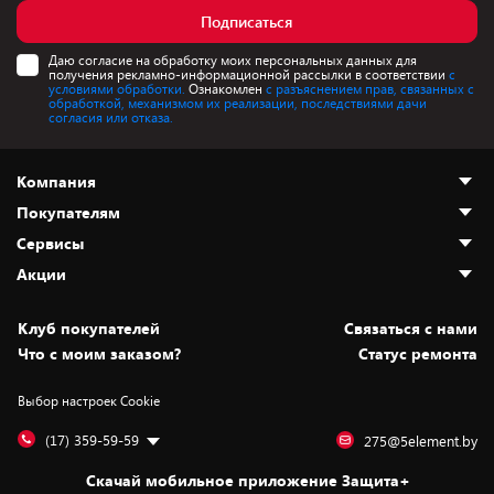
Подписаться
Даю согласие на обработку моих персональных данных для
получения рекламно-информационной рассылки в соответствии
с
условиями обработки.
Ознакомлен
с разъяснением прав, связанных с
обработкой, механизмом их реализации, последствиями дачи
согласия или отказа.
Компания
Покупателям
О нас
Сервисы
Адреса магазинов
Как сделать заказ
Акции
Новости
Оплата и доставка
Программа «Защита+»
Статьи и обзоры
Безналичный расчёт
Установка техники
Скидки и промокоды
Клуб покупателей
Cвязаться с нами
Вакансии
Обмен и возврат товара
Для игровых консолей
Белорусские товары
Что с моим заказом?
Статус ремонта
Контакты
Юридическая информация
Подписки на видеосервисы
Подарки
Выбор настроек Cookie
Дай пять добру!
Обработка персональных данных
Для мобильных устройств
Бонусы
Подарочные карты
Для компьютеров
Оплата частями
(17) 359-59-59
275@5element.by
Утилизация старой техники
Новинки
Скачай мобильное приложение Защита+