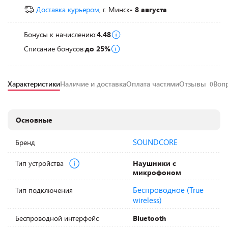
Доставка курьером
, г. Минск
- 8 августа
Бонусы к начислению:
4.48
Списание бонусов:
до 25%
Характеристики
Наличие и доставка
Оплата частями
Отзывы
Воп
0
Основные
SOUNDCORE
Бренд
Тип устройства
Наушники с
микрофоном
Беспроводное (True
Тип подключения
wireless)
Беспроводной интерфейс
Bluetooth