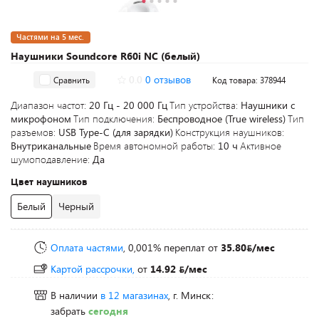
Частями на 5 мес.
Наушники Soundcore R60i NC (белый)
0.0
0 отзывов
Сравнить
Код товара: 378944
Диапазон частот:
20 Гц - 20 000 Гц
Тип устройства:
Наушники с
микрофоном
Тип подключения:
Беспроводное (True wireless)
Тип
разъемов:
USB Type-C (для зарядки)
Конструкция наушников:
Внутриканальные
Время автономной работы:
10 ч
Активное
шумоподавление:
Да
Цвет наушников
Белый
Черный
Оплата частями
, 0,001% переплат
от
35.80
/мес
Картой рассрочки,
от
14.92
/мес
В наличии
в 12 магазинах
, г. Минск:
забрать
сегодня