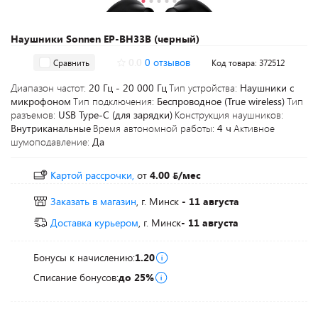
Наушники Sonnen EP-BH33B (черный)
0.0
0 отзывов
Сравнить
Код товара: 372512
Диапазон частот:
20 Гц - 20 000 Гц
Тип устройства:
Наушники с
микрофоном
Тип подключения:
Беспроводное (True wireless)
Тип
разъемов:
USB Type-C (для зарядки)
Конструкция наушников:
Внутриканальные
Время автономной работы:
4 ч
Активное
шумоподавление:
Да
Картой рассрочки,
от
4.00
/мес
Заказать в магазин
, г. Минск
- 11 августа
Доставка курьером
, г. Минск
- 11 августа
Бонусы к начислению:
1.20
Списание бонусов:
до 25%