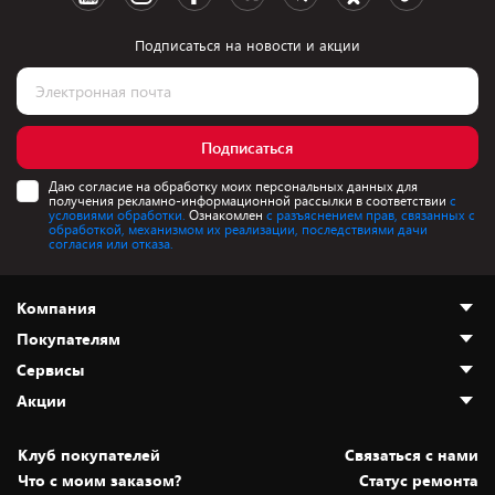
Подписаться на новости и акции
Подписаться
Даю согласие на обработку моих персональных данных для
получения рекламно-информационной рассылки в соответствии
с
условиями обработки.
Ознакомлен
с разъяснением прав, связанных с
обработкой, механизмом их реализации, последствиями дачи
согласия или отказа.
Компания
Покупателям
О нас
Сервисы
Адреса магазинов
Как сделать заказ
Акции
Новости
Оплата и доставка
Программа «Защита+»
Статьи и обзоры
Безналичный расчёт
Установка техники
Скидки и промокоды
Клуб покупателей
Cвязаться с нами
Вакансии
Обмен и возврат товара
Для игровых консолей
Белорусские товары
Что с моим заказом?
Статус ремонта