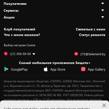
Покупателям
О нас
Сервисы
Адреса магазинов
Как сделать заказ
Акции
Новости
Оплата и доставка
Программа «Защита+»
Статьи и обзоры
Безналичный расчёт
Установка техники
Скидки и промокоды
Клуб покупателей
Cвязаться с нами
Вакансии
Обмен и возврат товара
Для игровых консолей
Белорусские товары
Что с моим заказом?
Статус ремонта
Контакты
Юридическая информация
Подписки на видеосервисы
Подарки
Выбор настроек Cookie
Дай пять добру!
Обработка персональных данных
Для мобильных устройств
Бонусы
Подарочные карты
Для компьютеров
Оплата частями
(17) 359-59-59
275@5element.by
Утилизация старой техники
Предзаказы
Скачай мобильное приложение Защита+
Сервисные центры
Новинки
GooglePlay
App Store
App Gallery
Уценка
Закрытое акционерное общество «ПАТИО» 223018, Минская обл., Минский
р-н, Ждановичский с/с, 53, вблизи д.Тарасово, оф. 503.1. Свидетельство о
государственной регистрации ЗАО «ПАТИО» выдано Мингорисполкомом
на основании решения от 18.04.2001 № 491. УНП 100183195. Режим работы
интернет-магазина: с 9.00 до 21.00 ежедневно. Дата включения сведений
об интернет-магазине 5element.by в Торговый реестр Республики Беларусь
Cайт использует файлы cookie для обеспечения удобства
- 11.04.2018, № регистрации 412542.